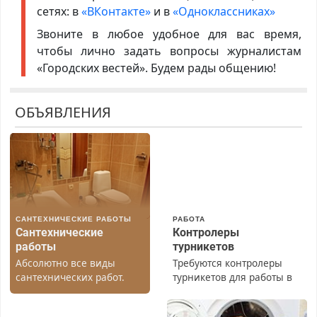
сетях: в
«ВКонтакте»
и в
«Одноклассниках»
Звоните в любое удобное для вас время,
чтобы лично задать вопросы журналистам
«Городских вестей». Будем рады общению!
ОБЪЯВЛЕНИЯ
САНТЕХНИЧЕСКИЕ РАБОТЫ
РАБОТА
Сантехнические
Контролеры
работы
турникетов
Абсолютно все виды
Требуются контролеры
сантехнических работ.
турникетов для работы в
Быстро. Качественно.
Москве и Подмосковье
Недорого.
(мужчины, женщины).