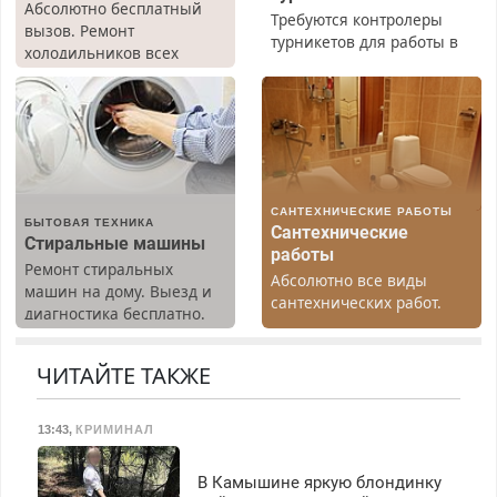
Абсолютно бесплатный
Требуются контролеры
вызов. Ремонт
турникетов для работы в
холодильников всех
Москве и Подмосковье
марок на дому, с
(мужчины, женщины).
гарантией. Все р-ны.
Прием по ТК РФ. График
Срочно. Без выходных.
работы любой.
Пенсионерам – скидки до
Бесплатное проживание.
40%. Мастер со стажем.
З/п – до 96000 рублей до
вычета налогов.
САНТЕХНИЧЕСКИЕ РАБОТЫ
Ежемесячно
БЫТОВАЯ ТЕХНИКА
Сантехнические
выплачивается денежная
Стиральные машины
работы
премия. Возможно
Ремонт стиральных
Абсолютно все виды
бесплатное обучение,
машин на дому. Выезд и
сантехнических работ.
получение документов,
диагностика бесплатно.
Быстро. Качественно.
работа инспектором по
Предусмотрены скидки.
Недорого.
транспортной
ЧИТАЙТЕ ТАКЖЕ
безопасности с з/п до
125000 руб.
13:43
,
КРИМИНАЛ
В Камышине яркую блондинку