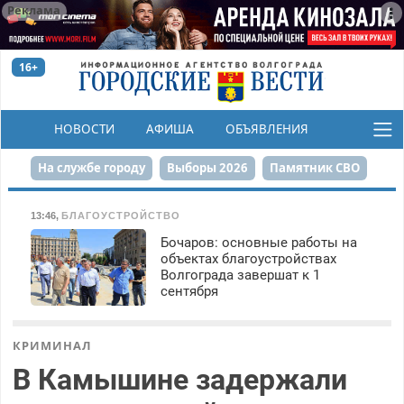
Реклама
16+
НОВОСТИ
АФИША
ОБЪЯВЛЕНИЯ
КОНКУРСЫ
На службе городу
Выборы 2026
Памятник СВО
Сталинград в сердце
Финграмотность
13:46
,
БЛАГОУСТРОЙСТВО
Бочаров: основные работы на
Набережная
День Победы
Реконструкция ЦПКиО
объектах благоустройствах
Волгограда завершат к 1
80-летие Победы
Парк Героев-летчиков
сентября
КРИМИНАЛ
В Камышине задержали