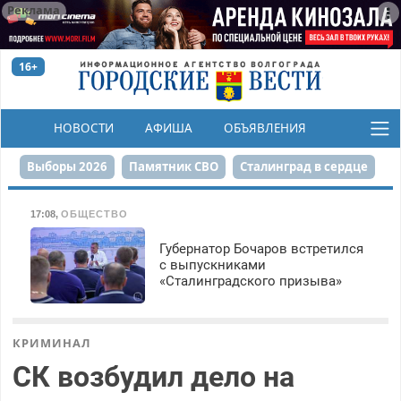
Реклама
16+
НОВОСТИ
АФИША
ОБЪЯВЛЕНИЯ
КОНКУРСЫ
Выборы 2026
Памятник СВО
Сталинград в сердце
Финграмотность
Набережная
День Победы
17:08
,
ОБЩЕСТВО
Реконструкция ЦПКиО
На службе городу
Губернатор Бочаров встретился
с выпускниками
«Сталинградского призыва»
80-летие Победы
Парк Героев-летчиков
КРИМИНАЛ
СК возбудил дело на