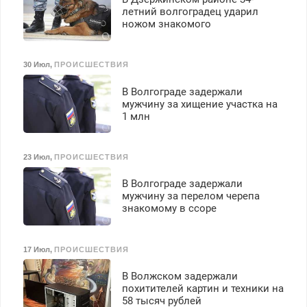
Ежемесячно
летний волгоградец ударил
выплачивается денежная
ножом знакомого
премия. Возможно
бесплатное обучение,
получение документов,
30 Июл
,
ПРОИСШЕСТВИЯ
работа инспектором по
транспортной
В Волгограде задержали
безопасности с з/п до
мужчину за хищение участка на
125000 руб.
1 млн
23 Июл
,
ПРОИСШЕСТВИЯ
В Волгограде задержали
мужчину за перелом черепа
знакомому в ссоре
17 Июл
,
ПРОИСШЕСТВИЯ
В Волжском задержали
похитителей картин и техники на
58 тысяч рублей