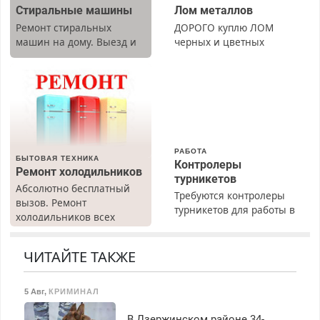
Стиральные машины
Лом металлов
Ремонт стиральных
ДОРОГО куплю ЛОМ
машин на дому. Выезд и
черных и цветных
диагностика бесплатно.
металлов, вывозим сами.
Предусмотрены скидки.
РАБОТА
БЫТОВАЯ ТЕХНИКА
Контролеры
Ремонт холодильников
турникетов
Абсолютно бесплатный
Требуются контролеры
вызов. Ремонт
турникетов для работы в
холодильников всех
Москве и Подмосковье
марок на дому, с
(мужчины, женщины).
гарантией. Все р-ны.
Прием по ТК РФ. График
ЧИТАЙТЕ ТАКЖЕ
Срочно. Без выходных.
работы любой.
Пенсионерам – скидки до
Бесплатное проживание.
40%. Мастер со стажем.
5 Авг
,
КРИМИНАЛ
З/п – до 96000 рублей до
вычета налогов.
В Дзержинском районе 34-