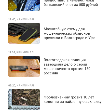
предоставила неизвестному
выплачивается денежная
банковский счет за 500 рублей
премия. Возможно
бесплатное обучение,
получение документов,
12:40
,
КРИМИНАЛ
работа инспектором по
транспортной
Масштабную схему для
безопасности с з/п до
мошеннических обзвонов
125000 руб.
пресекли в Волгограде и Уфе
11:16
,
КРИМИНАЛ
Волгоградская полиция
завершила дело о серии
мошенничеств против 150
россиян
08:20
,
КРИМИНАЛ
Фроловчанину грозит 10 лет
колонии за найденную закладку