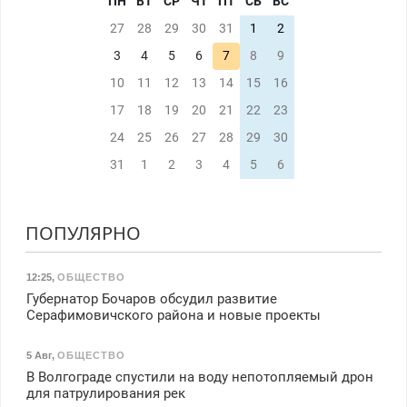
ПН
ВТ
СР
ЧТ
ПТ
СБ
ВС
27
28
29
30
31
1
2
3
4
5
6
7
8
9
10
11
12
13
14
15
16
17
18
19
20
21
22
23
24
25
26
27
28
29
30
31
1
2
3
4
5
6
ПОПУЛЯРНО
12:25
,
ОБЩЕСТВО
Губернатор Бочаров обсудил развитие
Серафимовичского района и новые проекты
5 Авг
,
ОБЩЕСТВО
В Волгограде спустили на воду непотопляемый дрон
для патрулирования рек