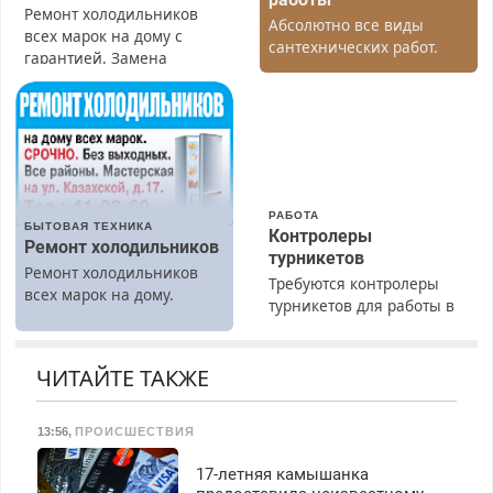
Ремонт холодильников
Абсолютно все виды
всех марок на дому с
сантехнических работ.
гарантией. Замена
Быстро. Качественно.
резины. Качественно.
Недорого.
Недорого. Без выходных.
Все районы. Скидка.
Вызов бесплатный.
РАБОТА
БЫТОВАЯ ТЕХНИКА
Контролеры
Ремонт холодильников
турникетов
Ремонт холодильников
Требуются контролеры
всех марок на дому.
турникетов для работы в
Москве и Подмосковье
(мужчины, женщины).
Прием по ТК РФ. График
ЧИТАЙТЕ ТАКЖЕ
работы любой.
Бесплатное проживание.
13:56
,
ПРОИСШЕСТВИЯ
З/п – до 96000 рублей до
вычета налогов.
17-летняя камышанка
Ежемесячно