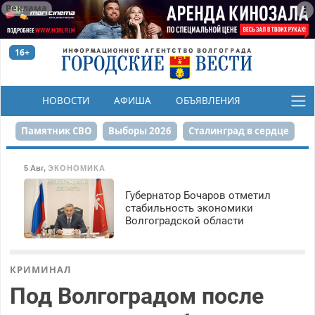
Реклама
16+
НОВОСТИ
АФИША
ОБЪЯВЛЕНИЯ
КОНКУРСЫ
Памятник СВО
Выборы 2026
Сталинград в сердце
Финграмотность
Набережная
День Победы
5 Авг
,
ЭКОНОМИКА
Реконструкция ЦПКиО
На службе городу
Губернатор Бочаров отметил
стабильность экономики
Волгоградской области
80-летие Победы
Парк Героев-летчиков
КРИМИНАЛ
Под Волгоградом после