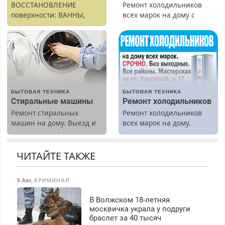
ВОССТАНОВЛЕНИЕ
Ремонт холодильников
поверхности: ВАННЫ,
всех марок на дому с
раковины, подоконника.
гарантией. Замена
От скола до полной
резины. Качественно.
реставрации. 100%
Недорого. Без выходных.
результат.
Все районы. Скидка.
Вызов бесплатный.
БЫТОВАЯ ТЕХНИКА
БЫТОВАЯ ТЕХНИКА
Стиральные машины
Ремонт холодильников
Ремонт стиральных
Ремонт холодильников
машин на дому. Выезд и
всех марок на дому.
диагностика бесплатно.
Предусмотрены скидки.
ЧИТАЙТЕ ТАКЖЕ
5 Авг
,
КРИМИНАЛ
В Волжском 18-летняя
москвичка украла у подруги
браслет за 40 тысяч