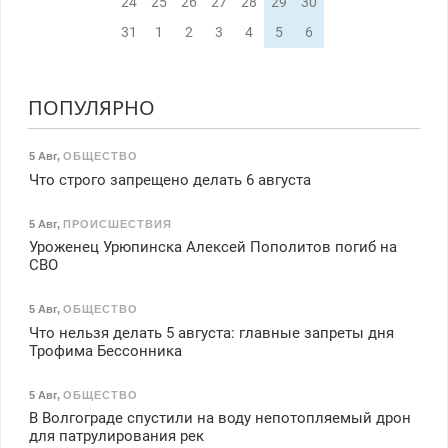
24
25
26
27
28
29
30
31
1
2
3
4
5
6
ПОПУЛЯРНО
5 Авг
,
ОБЩЕСТВО
Что строго запрещено делать 6 августа
5 Авг
,
ПРОИСШЕСТВИЯ
Уроженец Урюпинска Алексей Пополитов погиб на
СВО
5 Авг
,
ОБЩЕСТВО
Что нельзя делать 5 августа: главные запреты дня
Трофима Бессонника
5 Авг
,
ОБЩЕСТВО
В Волгограде спустили на воду непотопляемый дрон
для патрулирования рек