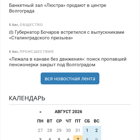
Банкетный зал «Люстра» продают в центре
Волгограда
6 Авг
,
ОБЩЕСТВО
Губернатор Бочаров встретился с выпускниками
«Сталинградского призыва»
6 Авг
,
ПРОИСШЕСТВИЯ
«Лежала в канаве без движения»: поиск пропавшей
пенсионерки закрыт под Волгоградом
вся новостная лента
КАЛЕНДАРЬ
«
АВГУСТ 2026
ПН
ВТ
СР
ЧТ
ПТ
СБ
ВС
27
28
29
30
31
1
2
3
4
5
6
7
8
9