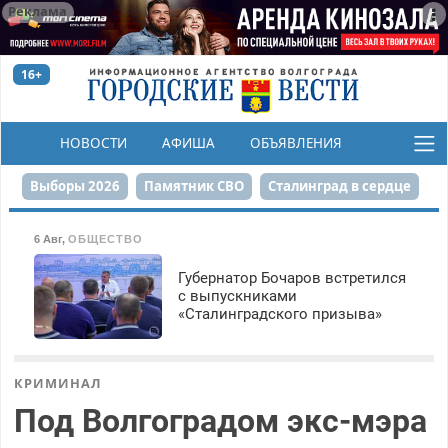
Реклама
16+
НОВОСТИ
АФИША
ОБЪЯВЛЕНИЯ
КОНКУРСЫ
Выборы 2026
Памятник СВО
Сталинград в сердце
Финграмотность
Набережная
День Победы
6 Авг
,
ОБЩЕСТВО
Реконструкция ЦПКиО
На службе городу
Губернатор Бочаров встретился
с выпускниками
«Сталинградского призыва»
80-летие Победы
Парк Героев-летчиков
КРИМИНАЛ
Под Волгоградом экс-мэра