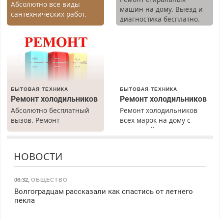
Абсолютно все виды
машин на дому. Выезд и
сантехнических работ.
диагностика бесплатно.
Быстро. Качественно.
Предусмотрены скидки.
Недорого.
БЫТОВАЯ ТЕХНИКА
БЫТОВАЯ ТЕХНИКА
Ремонт холодильников
Ремонт холодильников
Абсолютно бесплатный
Ремонт холодильников
вызов. Ремонт
всех марок на дому с
холодильников всех
гарантией. Замена
марок на дому, с
резины. Качественно.
гарантией. Все р-ны.
Недорого. Без выходных.
НОВОСТИ
Срочно. Без выходных.
Все районы. Скидка.
Пенсионерам – скидки до
Вызов бесплатный.
40%. Мастер со стажем.
06:32
,
ОБЩЕСТВО
Волгоградцам рассказали как спастись от летнего
пекла