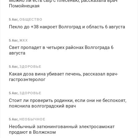
Можно ли есть сыр с плесенью, рассказала врач
Помойнецкая
5 Авг
,
ОБЩЕСТВО
Пекло до +38 накроет Волгоград и область 6 августа
5 Авг
,
ЖКХ
Свет пропадет в четырех районах Волгограда 6
августа
5 Авг
,
ЗДОРОВЬЕ
Какая доза вина убивает печень, рассказал врач-
гастроэнтеролог
5 Авг
,
ЗДОРОВЬЕ
Стоит ли проверить родинки, если они не беспокоят,
пояснила волгоградский врач
5 Авг
,
НЕОБЫЧНОЕ
Необычный затюнингованный электросамокат
продают в Волжском