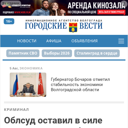
Реклама
16+
НОВОСТИ
АФИША
ОБЪЯВЛЕНИЯ
КОНКУРСЫ
Памятник СВО
Выборы 2026
Сталинград в сердце
Финграмотность
Набережная
День Победы
5 Авг
,
ЭКОНОМИКА
Реконструкция ЦПКиО
На службе городу
Губернатор Бочаров отметил
стабильность экономики
Волгоградской области
80-летие Победы
Парк Героев-летчиков
КРИМИНАЛ
Облсуд оставил в силе