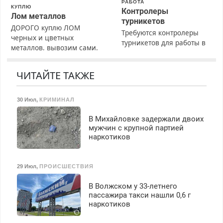
РАБОТА
КУПЛЮ
Контролеры
Лом металлов
турникетов
ДОРОГО куплю ЛОМ
Требуются контролеры
черных и цветных
турникетов для работы в
металлов, вывозим сами.
Москве и Подмосковье
(мужчины, женщины).
Прием по ТК РФ. График
ЧИТАЙТЕ ТАКЖЕ
работы любой.
Бесплатное проживание.
30 Июл
,
КРИМИНАЛ
З/п – до 96000 рублей до
вычета налогов.
В Михайловке задержали двоих
Ежемесячно
мужчин с крупной партией
выплачивается денежная
наркотиков
премия. Возможно
бесплатное обучение,
получение документов,
29 Июл
,
ПРОИСШЕСТВИЯ
работа инспектором по
транспортной
В Волжском у 33-летнего
безопасности с з/п до
пассажира такси нашли 0,6 г
125000 руб.
наркотиков