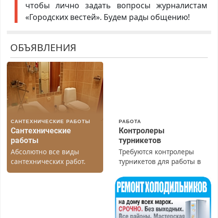
чтобы лично задать вопросы журналистам
«Городских вестей». Будем рады общению!
ОБЪЯВЛЕНИЯ
САНТЕХНИЧЕСКИЕ РАБОТЫ
РАБОТА
Сантехнические
Контролеры
работы
турникетов
Абсолютно все виды
Требуются контролеры
сантехнических работ.
турникетов для работы в
Быстро. Качественно.
Москве и Подмосковье
Недорого.
(мужчины, женщины).
Прием по ТК РФ. График
работы любой.
Бесплатное проживание.