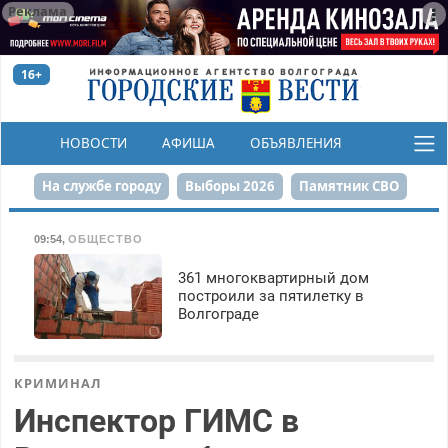
Реклама
16+
НОВОСТИ
АФИША
ОБЪЯВЛЕНИЯ
КОНКУРСЫ
На службе городу
Выборы 2026
Памятник СВО
Сталинград в сердце
Финграмотность
09:54
,
ОБЩЕСТВО
Набережная
День Победы
Реконструкция ЦПКиО
361 многоквартирный дом
построили за пятилетку в
Волгограде
80-летие Победы
Парк Героев-летчиков
КРИМИНАЛ
Инспектор ГИМС в