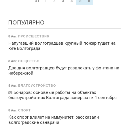
31
1
2
3
4
5
6
ПОПУЛЯРНО
8 Авг
,
ПРОИСШЕСТВИЯ
Напугавший волгоградцев крупный пожар тушат на
юге Волгограда
8 Авг
,
ОБЩЕСТВО
Два дня волгоградцев будут развлекать у фонтана на
набережной
8 Авг
,
БЛАГОУСТРОЙСТВО
Бочаров: основные работы на объектах
благоустройствах Волгограда завершат к 1 сентября
8 Авг
,
СПОРТ
Как спорт влияет на иммунитет, рассказали
волгоградские санврачи