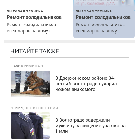
З/п – до 96000 рублей до
вычета налогов.
БЫТОВАЯ ТЕХНИКА
БЫТОВАЯ ТЕХНИКА
Ежемесячно
Ремонт холодильников
Ремонт холодильников
выплачивается денежная
Ремонт холодильников
Ремонт холодильников
премия. Возможно
всех марок на дому с
всех марок на дому.
бесплатное обучение,
гарантией. Замена
получение документов,
резины. Качественно.
работа инспектором по
Недорого. Без выходных.
ЧИТАЙТЕ ТАКЖЕ
транспортной
Все районы. Скидка.
безопасности с з/п до
Вызов бесплатный.
125000 руб.
5 Авг
,
КРИМИНАЛ
В Дзержинском районе 34-
летний волгоградец ударил
ножом знакомого
30 Июл
,
ПРОИСШЕСТВИЯ
В Волгограде задержали
мужчину за хищение участка на
1 млн