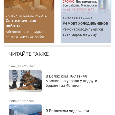
Бесплатное проживание.
40%. Мастер со стажем.
З/п – до 96000 рублей до
вычета налогов.
САНТЕХНИЧЕСКИЕ РАБОТЫ
Ежемесячно
БЫТОВАЯ ТЕХНИКА
Сантехнические
выплачивается денежная
Ремонт холодильников
работы
премия. Возможно
Ремонт холодильников
Абсолютно все виды
бесплатное обучение,
всех марок на дому.
сантехнических работ.
получение документов,
Быстро. Качественно.
работа инспектором по
Недорого.
транспортной
ЧИТАЙТЕ ТАКЖЕ
безопасности с з/п до
125000 руб.
5 Авг
,
КРИМИНАЛ
В Волжском 18-летняя
москвичка украла у подруги
браслет за 40 тысяч
4 Авг
,
КРИМИНАЛ
В Волжском задержали