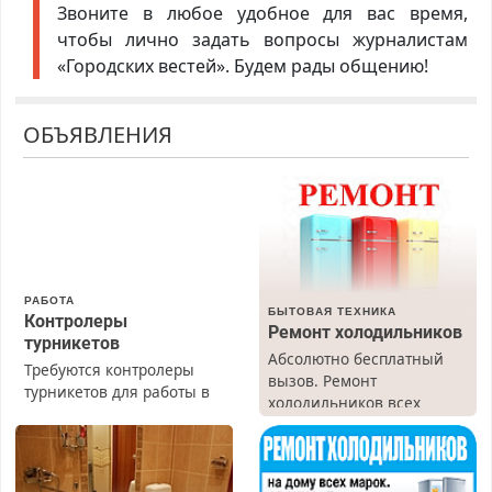
Звоните в любое удобное для вас время,
чтобы лично задать вопросы журналистам
«Городских вестей». Будем рады общению!
ОБЪЯВЛЕНИЯ
РАБОТА
БЫТОВАЯ ТЕХНИКА
Контролеры
Ремонт холодильников
турникетов
Абсолютно бесплатный
Требуются контролеры
вызов. Ремонт
турникетов для работы в
холодильников всех
Москве и Подмосковье
марок на дому, с
(мужчины, женщины).
гарантией. Все р-ны.
Прием по ТК РФ. График
Срочно. Без выходных.
работы любой.
Пенсионерам – скидки до