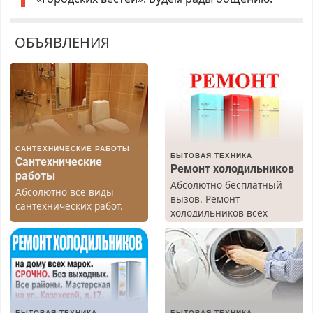
ОБЪЯВЛЕНИЯ
САНТЕХНИЧЕСКИЕ РАБОТЫ
БЫТОВАЯ ТЕХНИКА
Сантехнические
Ремонт холодильников
работы
Абсолютно бесплатный
Абсолютно все виды
вызов. Ремонт
сантехнических работ.
холодильников всех
Быстро. Качественно.
марок на дому, с
Недорого.
гарантией. Все р-ны.
Срочно. Без выходных.
Пенсионерам – скидки до
40%. Мастер со стажем.
БЫТОВАЯ ТЕХНИКА
БЫТОВАЯ ТЕХНИКА