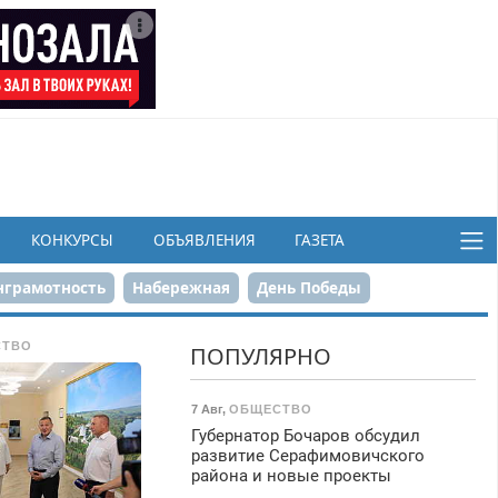
КОНКУРСЫ
ОБЪЯВЛЕНИЯ
ГАЗЕТА
грамотность
Набережная
День Победы
ков
СТВО
ПОПУЛЯРНО
7 Авг
,
ОБЩЕСТВО
Губернатор Бочаров обсудил
развитие Серафимовичского
района и новые проекты