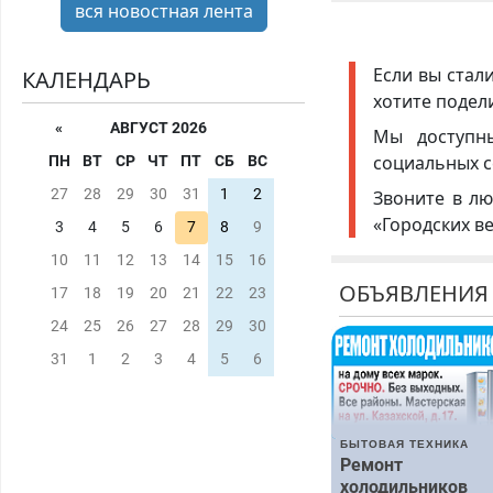
вся новостная лента
Если вы стал
КАЛЕНДАРЬ
хотите подел
«
АВГУСТ 2026
Мы доступ
социальных с
ПН
ВТ
СР
ЧТ
ПТ
СБ
ВС
27
28
29
30
31
1
2
Звоните в лю
«Городских в
3
4
5
6
7
8
9
10
11
12
13
14
15
16
ОБЪЯВЛЕНИЯ
17
18
19
20
21
22
23
24
25
26
27
28
29
30
31
1
2
3
4
5
6
БЫТОВАЯ ТЕХНИКА
Ремонт
холодильников