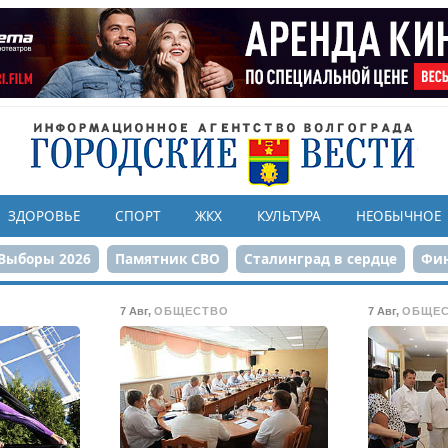
ЗДОРОВЬЕ
СПОРТ
ЖКХ
КУЛЬТУРА
НЕОБЫЧНОЕ
Выборы 2026
Памятник СВО
Сталинград в сердце
Фин
онструкция ЦПКиО
80-летие Победы
Парк Героев-летчи
7 Авг
,
ОБЩЕСТВО
7 Авг
,
ОБЩЕ