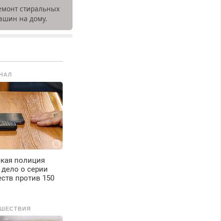
емонт стиральных
ашин на дому.
ыезд и диагностика
есплатно.
редусмотрены
кидки.
НАЛ
ская полиция
 дело о серии
ств против 150
ШЕСТВИЯ