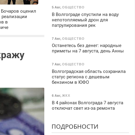
5 Авг
,
ОБЩЕСТВО
 Бочаров оценил
В Волгограде спустили на воду
ы реализации
непотопляемый дрон для
ов в
патрулирования рек
виче
7 Авг
,
ОБЩЕСТВО
Останетесь без денег: народные
приметы на 7 августа, день Анны
кражу
7 Авг
,
ОБЩЕСТВО
Волгоградская область сохранила
статус региона с дешевым
бензином в ЮФО
6 Авг
,
ЖКХ
В 4 районах Волгограда 7 августа
отключат свет из-за ремонта
ПОДРОБНОСТИ