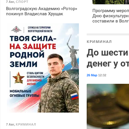
7 Авг
,
СПОРТ
Волгоградскую Академию «Ротор»
Программу мероп
покинул Владислав Хрущак
Дню физкультурн
составили в Волг
КРИМИНАЛ
До шести
денег у 
26 Мар
12:32
7 Авг
,
КРИМИНАЛ