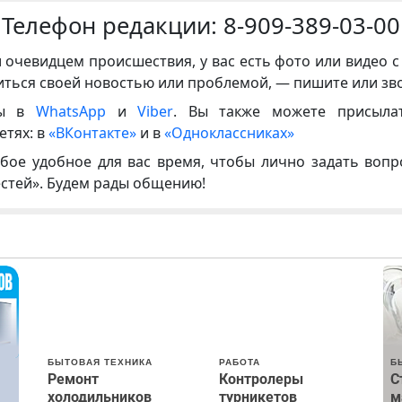
Телефон редакции:
8-909-389-03-00
и очевидцем происшествия, у вас есть фото или видео с
иться своей новостью или проблемой, — пишите или зв
ны в
WhatsApp
и
Viber
. Вы также можете присыла
етях: в
«ВКонтакте»
и в
«Одноклассниках»
бое удобное для вас время, чтобы лично задать воп
естей». Будем рады общению!
БЫТОВАЯ ТЕХНИКА
РАБОТА
Б
Ремонт
Контролеры
С
холодильников
турникетов
м