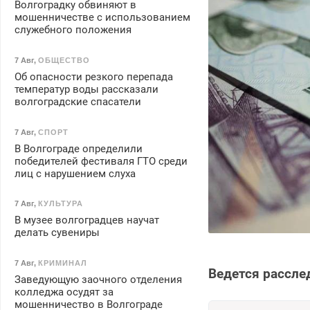
Волгоградку обвиняют в
мошенничестве с использованием
служебного положения
7 Авг
,
ОБЩЕСТВО
Об опасности резкого перепада
температур воды рассказали
волгоградские спасатели
7 Авг
,
СПОРТ
В Волгограде определили
победителей фестиваля ГТО среди
лиц с нарушением слуха
7 Авг
,
КУЛЬТУРА
В музее волгоградцев научат
делать сувениры
7 Авг
,
КРИМИНАЛ
Ведется рассле
Заведующую заочного отделения
колледжа осудят за
мошенничество в Волгограде