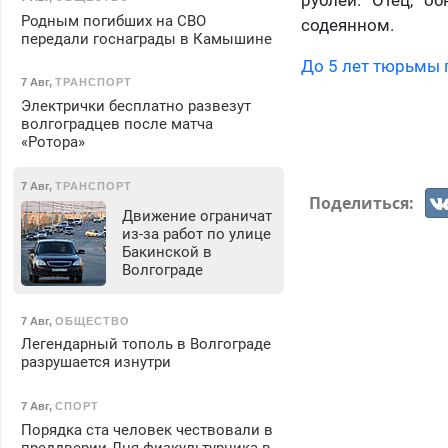
рублей. Отец, о
Родным погибших на СВО
содеянном.
передали госнаграды в Камышине
До 5 лет тюрьмы 
7 Авг
,
ТРАНСПОРТ
Электрички бесплатно развезут
волгоградцев после матча
«Ротора»
7 Авг
,
ТРАНСПОРТ
Поделиться:
Движение ограничат
из-за работ по улице
Бакинской в
Волгограде
7 Авг
,
ОБЩЕСТВО
Легендарный тополь в Волгограде
разрушается изнутри
7 Авг
,
СПОРТ
Порядка ста человек чествовали в