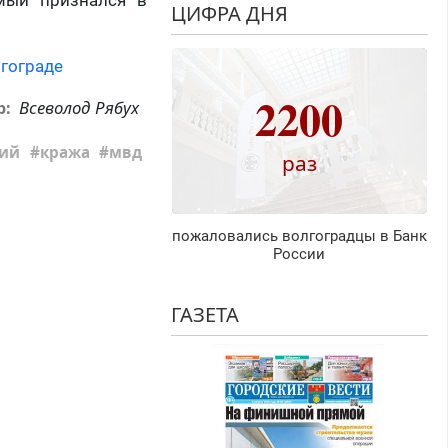
емый признался в
ЦИФРА ДНЯ
лгограде
2200
Всеволод Рябух
р:
ий
кража
мвд
раз
пожаловались волгоградцы в Банк
России
ГАЗЕТА