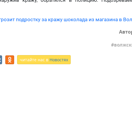
бнаружив кражу, обратился в полицию. Подозрева
грозит подростку за кражу шоколада из магазина в Во
Авто
волжск
читайте нас в
Новостях