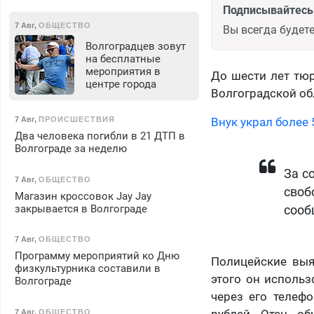
Подписывайтесь 
7 Авг
,
ОБЩЕСТВО
Вы всегда будете
Волгоградцев зовут
на бесплатные
мероприятия в
До шести лет тюр
центре города
Волгоградской об
7 Авг
,
ПРОИСШЕСТВИЯ
Внук украл более 
Два человека погибли в 21 ДТП в
Волгограде за неделю
За с
7 Авг
,
ОБЩЕСТВО
своб
Магазин кроссовок Jay Jay
закрывается в Волгограде
сооб
7 Авг
,
ОБЩЕСТВО
Программу мероприятий ко Дню
Полицейские выя
физкультурника составили в
этого он использ
Волгограде
через его телефо
7 Авг
,
ОБЩЕСТВО