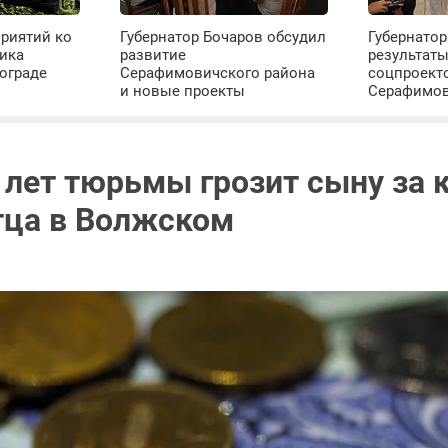
риятий ко
Губернатор Бочаров обсудил
Губернатор
ика
развитие
результат
ограде
Серафимовичского района
соцпроект
и новые проекты
Серафимо
 лет тюрьмы грозит сыну за 
отца в Волжском