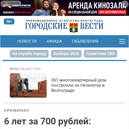
Реклама
16+
НОВОСТИ
АФИША
ОБЪЯВЛЕНИЯ
КОНКУРСЫ
На службе городу
Выборы 2026
Памятник СВО
Сталинград в сердце
Финграмотность
09:54
,
ОБЩЕСТВО
Набережная
День Победы
Реконструкция ЦПКиО
361 многоквартирный дом
построили за пятилетку в
Волгограде
80-летие Победы
Парк Героев-летчиков
КРИМИНАЛ
6 лет за 700 рублей: