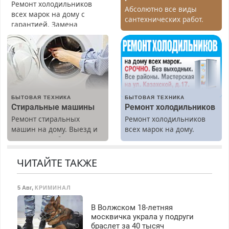
Ремонт холодильников
Абсолютно все виды
всех марок на дому с
сантехнических работ.
гарантией. Замена
Быстро. Качественно.
резины. Качественно.
Недорого.
Недорого. Без выходных.
Все районы. Скидка.
Вызов бесплатный.
БЫТОВАЯ ТЕХНИКА
БЫТОВАЯ ТЕХНИКА
Стиральные машины
Ремонт холодильников
Ремонт стиральных
Ремонт холодильников
машин на дому. Выезд и
всех марок на дому.
диагностика бесплатно.
Предусмотрены скидки.
ЧИТАЙТЕ ТАКЖЕ
5 Авг
,
КРИМИНАЛ
В Волжском 18-летняя
москвичка украла у подруги
браслет за 40 тысяч