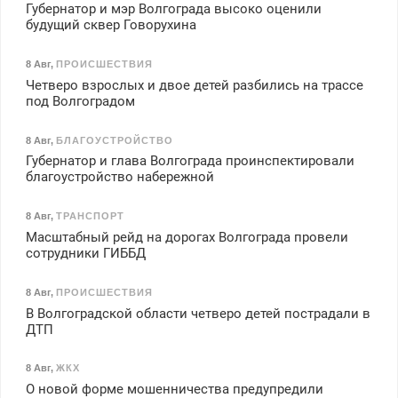
Губернатор и мэр Волгограда высоко оценили
будущий сквер Говорухина
8 Авг
,
ПРОИСШЕСТВИЯ
Четверо взрослых и двое детей разбились на трассе
под Волгоградом
8 Авг
,
БЛАГОУСТРОЙСТВО
Губернатор и глава Волгограда проинспектировали
благоустройство набережной
8 Авг
,
ТРАНСПОРТ
Масштабный рейд на дорогах Волгограда провели
сотрудники ГИББД
8 Авг
,
ПРОИСШЕСТВИЯ
В Волгоградской области четверо детей пострадали в
ДТП
8 Авг
,
ЖКХ
О новой форме мошенничества предупредили