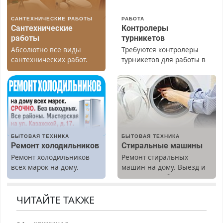
САНТЕХНИЧЕСКИЕ РАБОТЫ
РАБОТА
Сантехнические
Контролеры
работы
турникетов
Абсолютно все виды
Требуются контролеры
сантехнических работ.
турникетов для работы в
Быстро. Качественно.
Москве и Подмосковье
Недорого.
(мужчины, женщины).
Прием по ТК РФ. График
работы любой.
Бесплатное проживание.
З/п – до 96000 рублей до
вычета налогов.
БЫТОВАЯ ТЕХНИКА
БЫТОВАЯ ТЕХНИКА
Ежемесячно
Ремонт холодильников
Стиральные машины
выплачивается денежная
Ремонт холодильников
Ремонт стиральных
премия. Возможно
всех марок на дому.
машин на дому. Выезд и
бесплатное обучение,
диагностика бесплатно.
получение документов,
Предусмотрены скидки.
работа инспектором по
ЧИТАЙТЕ ТАКЖЕ
транспортной
безопасности с з/п до
125000 руб.