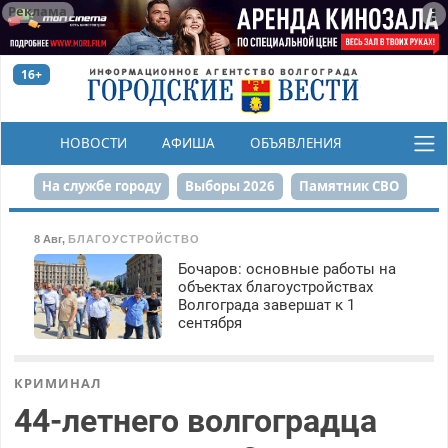
Реклама
16+
НОВОСТИ
АФИША
ОБЪЯВЛЕНИЯ
КОНКУРСЫ
На службе городу
Выборы 2026
Памятник СВО
Сталинград в сердце
Финграмотность
8 Авг
,
БЛАГОУСТРОЙСТВО
Бочаров: основные работы на
Набережная
День Победы
Реконструкция ЦПКиО
объектах благоустройствах
Волгограда завершат к 1
80-летие Победы
Парк Героев-летчиков
сентября
КРИМИНАЛ
44-летнего волгоградца