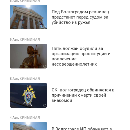
6 Авг
,
КРИМИНАЛ
Под Волгоградом ревнивец
предстанет перед судом за
убийство из ружья
6 Авг
,
КРИМИНАЛ
Пять волжан осудили за
организацию проституции и
вовлечение
несовершеннолетних
5 Авг
,
КРИМИНАЛ
СК: волгоградец обвиняется в
причинении смерти своей
знакомой
4 Авг
,
КРИМИНАЛ
В Волгограде ИП обвиняют в