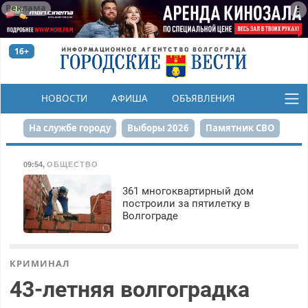
Реклама
16+
НОВОСТИ
АФИША
ОБЪЯВЛЕНИЯ
КОНКУРСЫ
На службе городу
Выборы 2026
Памятник СВО
Сталинград в сердце
Финграмотность
09:54
,
ОБЩЕСТВО
Набережная
День Победы
Реконструкция ЦПКиО
361 многоквартирный дом
построили за пятилетку в
Волгограде
80-летие Победы
Парк Героев-летчиков
КРИМИНАЛ
43-летняя волгоградка