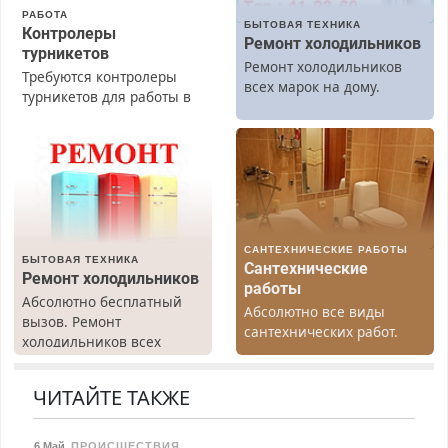
РАБОТА
БЫТОВАЯ ТЕХНИКА
Контролеры
Ремонт холодильников
турникетов
Ремонт холодильников
Требуются контролеры
всех марок на дому.
турникетов для работы в
Москве и Подмосковье
(мужчины, женщины).
Прием по ТК РФ. График
работы любой.
Бесплатное проживание.
З/п – до 96000 рублей до
вычета налогов.
САНТЕХНИЧЕСКИЕ РАБОТЫ
Ежемесячно
БЫТОВАЯ ТЕХНИКА
Сантехнические
выплачивается денежная
Ремонт холодильников
работы
премия. Возможно
Абсолютно бесплатный
Абсолютно все виды
бесплатное обучение,
вызов. Ремонт
сантехнических работ.
получение документов,
холодильников всех
Быстро. Качественно.
работа инспектором по
марок на дому, с
Недорого.
транспортной
гарантией. Все р-ны.
ЧИТАЙТЕ ТАКЖЕ
безопасности с з/п до
Срочно. Без выходных.
125000 руб.
Пенсионерам – скидки до
40%. Мастер со стажем.
6 Май
,
ПРОИСШЕСТВИЯ