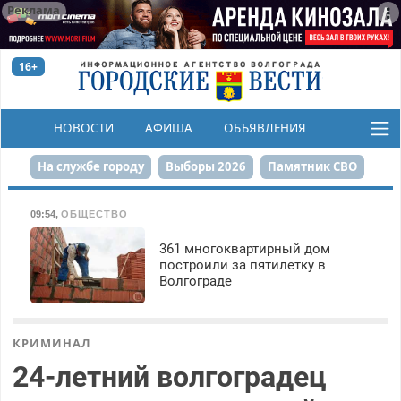
Реклама
16+
НОВОСТИ
АФИША
ОБЪЯВЛЕНИЯ
КОНКУРСЫ
На службе городу
Выборы 2026
Памятник СВО
Сталинград в сердце
Финграмотность
09:54
,
ОБЩЕСТВО
Набережная
День Победы
Реконструкция ЦПКиО
361 многоквартирный дом
построили за пятилетку в
Волгограде
80-летие Победы
Парк Героев-летчиков
КРИМИНАЛ
24-летний волгоградец