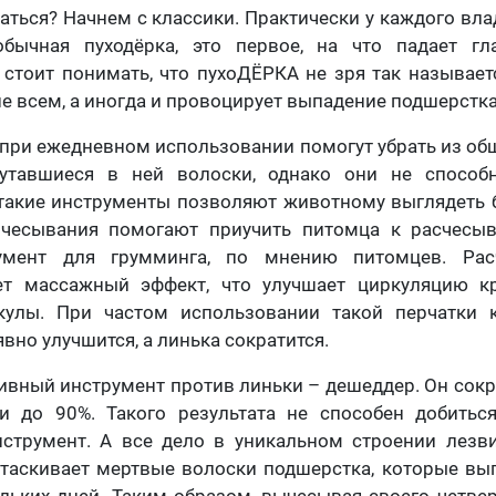
аться? Начнем с классики. Практически у каждого вл
обычная пуходёрка, это первое, на что падает г
стоит понимать, что пухоДЁРКА не зря так называетс
не всем, а иногда и провоцирует выпадение подшерстка
 при ежедневном использовании помогут убрать из о
утавшиеся в ней волоски, однако они не способ
 такие инструменты позволяют животному выглядеть 
чесывания помогают приучить питомца к расчесы
умент для грумминга, по мнению питомцев. Рас
ет массажный эффект, что улучшает циркуляцию к
улы. При частом использовании такой перчатки 
вно улучшится, а линька сократится.
вный инструмент против линьки – дешеддер. Он сок
 до 90%. Такого результата не способен добитьс
струмент. А все дело в уникальном строении лезви
таскивает мертвые волоски подшерстка, которые вы
ьких дней. Таким образом, вычесывая своего четвер