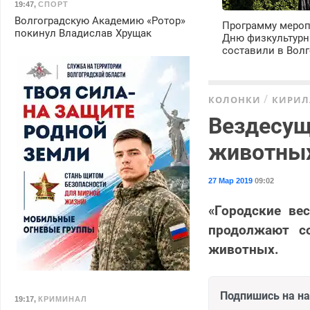
19:47
,
СПОРТ
Волгоградскую Академию «Ротор»
Программу мероп
покинул Владислав Хрущак
Дню физкультурн
составили в Волг
КОЛОНКИ
КИРИЛ
Вездесущ
животны
27 Мар 2019
09:02
«Городские ве
продолжают со
животных.
Подпишись на н
19:17
,
КРИМИНАЛ