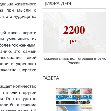
ЦИФРА ДНЯ
адельца животного
лаз при мысли о
я, эта чудо-щётка
.
2200
бщей массы шерсти
ны уменьшить их
раз
более ухоженным.
ванию, это самый
чесывание такой
пожаловались волгоградцы в Банк
России
рови и укрепляет
качество шерстки
ГАЗЕТА
ращает количество
я ни один другой
я. Оно аккуратно
пали бы в течение
оногого друга 1-2