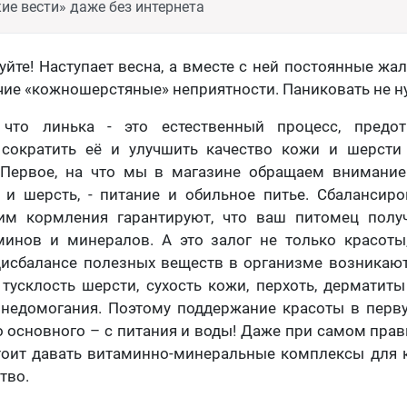
ие вести» даже без интернета
уйте! Наступает весна, а вместе с ней постоянные жа
чие «кожношерстяные» неприятности. Паниковать не н
 что линька - это естественный процесс, предот
сократить её и улучшить качество кожи и шерст
 Первое, на что мы в магазине обращаем внимание
 и шерсть, - питание и обильное питье. Сбалансир
м кормления гарантируют, что ваш питомец полу
минов и минералов. А это залог не только красоты
дисбалансе полезных веществ в организме возникают
тусклость шерсти, сухость кожи, перхоть, дерматиты
 недомогания. Поэтому поддержание красоты в перв
о основного – с питания и воды! Даже при самом пра
тоит давать витаминно-минеральные комплексы для к
тво.