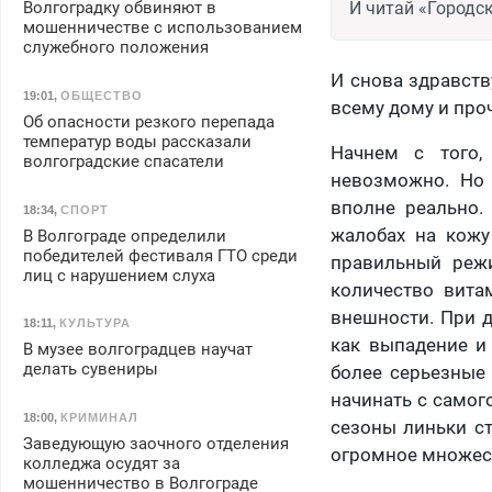
И читай «Городск
Волгоградку обвиняют в
мошенничестве с использованием
служебного положения
И снова здравств
19:01
,
ОБЩЕСТВО
всему дому и про
Об опасности резкого перепада
температур воды рассказали
Начнем с того,
волгоградские спасатели
невозможно. Но 
вполне реально.
18:34
,
СПОРТ
жалобах на кожу
В Волгограде определили
победителей фестиваля ГТО среди
правильный режи
лиц с нарушением слуха
количество вита
внешности. При 
18:11
,
КУЛЬТУРА
как выпадение и 
В музее волгоградцев научат
делать сувениры
более серьезные
начинать с самог
18:00
,
КРИМИНАЛ
сезоны линьки с
Заведующую заочного отделения
огромное множес
колледжа осудят за
мошенничество в Волгограде