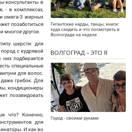
ы-консультанты в
, - в комплексах,
 и омега-3 жирных
ожет позаботиться
Гигантские нарды, танцы, книги:
куда сходить и что посмотреть в
и многое другое.
Волгограде на неделе
типу шерсти: для
 пород с кудрявой
ВОЛГОГРАД – ЭТО Я
 них подбирается
есть специальные
ампуни для волос.
 даже грибок. Для
амы, кондиционеры
жет позавидовать
ше что? Конечно,
Город - своими руками
инструментов для
минаторы. И как во