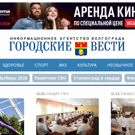
ЗДОРОВЬЕ
СПОРТ
ЖКХ
КУЛЬТУРА
НЕОБЫЧНОЕ
Выборы 2026
Памятник СВО
Сталинград в сердце
Фин
онструкция ЦПКиО
80-летие Победы
Парк Героев-летчи
12:25
,
ОБЩЕСТВО
11:13
,
ОБЩЕС