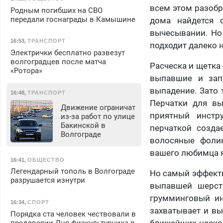
всем этом разобр
Родным погибших на СВО
передали госнаграды в Камышине
дома найдется 
вычесывании. Но 
16:53
,
ТРАНСПОРТ
подходит далеко 
Электрички бесплатно развезут
волгоградцев после матча
Расческа и щетка
«Ротора»
выпавшие и зап
выпадение. Зато
16:48
,
ТРАНСПОРТ
Перчатки для вы
Движение ограничат
приятный инстр
из-за работ по улице
Бакинской в
перчаткой созда
Волгограде
волосяные фолик
вашего любимца я
16:41
,
ОБЩЕСТВО
Легендарный тополь в Волгограде
Но самый эффекти
разрушается изнутри
выпавшей шерсти
грумминговый ин
16:34
,
СПОРТ
захватывает и вы
Порядка ста человек чествовали в
ближайших нескол