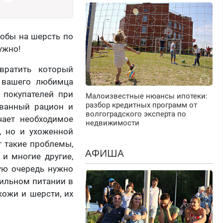
лобы на шерсть по
ужно!
вратить который
и вашего любимца
 покупателей при
Малоизвестные нюансы ипотеки:
разбор кредитных программ от
ованный рацион и
волгоградского эксперта по
чает необходимое
недвижимости
, но и ухоженной
 такие проблемы,
АФИША
 и многие другие,
ую очередь нужно
вильном питании в
ожи и шерсти, их