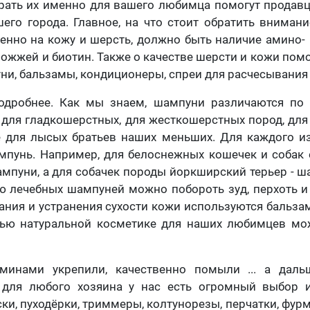
рать их именно для вашего любимца помогут продавц
его города. Главное, на что стоит обратить внимание
нно на кожу и шерсть, должно быть наличие амино-
рожжей и биотин. Также о качестве шерсти и кожи пом
ни, бальзамы, кондиционеры, спреи для расчесывания 
одробнее. Как мы знаем, шампуни различаются по 
для гладкошерстных, для жесткошерстных пород, для
е для лысых братьев наших меньших. Для каждого из
мпунь. Например, для белоснежных кошечек и собак 
пуни, а для собачек породы йоркширский терьер - ш
 лечебных шампуней можно побороть зуд, перхоть и
ания и устранения сухости кожи используются бальз
тью натуральной косметике для наших любимцев мо
минами укрепили, качественно помыли ... а даль
т для любого хозяина у нас есть огромный выбор 
ки, пуходёрки, триммеры, колтунорезы, перчатки, фур