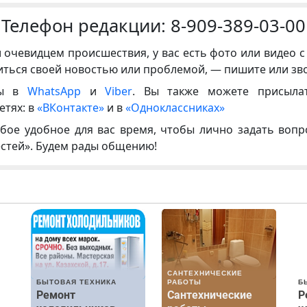
Телефон редакции:
8-909-389-03-00
и очевидцем происшествия, у вас есть фото или видео с
иться своей новостью или проблемой, — пишите или зв
ны в
WhatsApp
и
Viber
. Вы также можете присыла
етях: в
«ВКонтакте»
и в
«Одноклассниках»
бое удобное для вас время, чтобы лично задать воп
естей». Будем рады общению!
САНТЕХНИЧЕСКИЕ
БЫТОВАЯ ТЕХНИКА
РАБОТЫ
Б
Ремонт
Сантехнические
Р