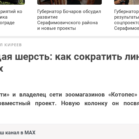
риятий ко
Губернатор Бочаров обсудил
Губернатор
ика
развитие
результат
ограде
Серафимовичского района
соцпроект
и новые проекты
Серафимо
Л КИРЕЕВ
ая шерсть: как сократить ли
х
сти» и владелец сети зоомагазинов «Котопес»
вместный проект. Новую колонку он посвя
аш канал в MAX