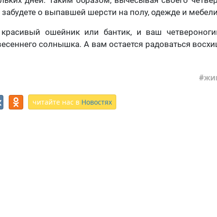
 забудете о выпавшей шерсти на полу, одежде и мебели
 красивый ошейник или бантик, и ваш четвероног
 весеннего солнышка. А вам остается радоваться вос
жи
читайте нас в
Новостях