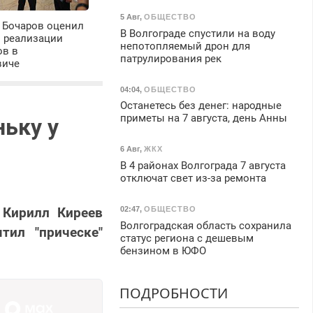
5 Авг
,
ОБЩЕСТВО
 Бочаров оценил
В Волгограде спустили на воду
ы реализации
непотопляемый дрон для
ов в
патрулирования рек
виче
04:04
,
ОБЩЕСТВО
Останетесь без денег: народные
приметы на 7 августа, день Анны
ньку у
6 Авг
,
ЖКХ
В 4 районах Волгограда 7 августа
отключат свет из-за ремонта
 Кирилл Киреев
02:47
,
ОБЩЕСТВО
Волгоградская область сохранила
тил "прическе"
статус региона с дешевым
бензином в ЮФО
ПОДРОБНОСТИ