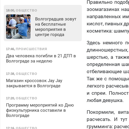
Правильно подоб
зоомагазинах наш
18:00
,
ОБЩЕСТВО
направленных име
Волгоградцев зовут
кислот, пивных д
на бесплатные
мероприятия в
косметика: шампу
центре города
Здесь немного п
длинношерстных, 
17:46
,
ПРОИСШЕСТВИЯ
Два человека погибли в 21 ДТП в
шерстью, а такж
Волгограде за неделю
определенная ша
отбеливающие шам
17:38
,
ОБЩЕСТВО
Так же с помощью
Магазин кроссовок Jay Jay
легкого расчесыв
закрывается в Волгограде
и спреи. Полнос
17:20
,
ОБЩЕСТВО
любая девушка.
Программу мероприятий ко Дню
физкультурника составили в
Покормили, вита
Волгограде
расчесать. И ту
грумминга: расчес
17:16
,
ОБЩЕСТВО