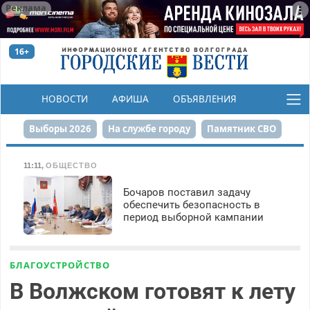
Реклама
16+
НОВОСТИ
АФИША
ОБЪЯВЛЕНИЯ
КОНКУРСЫ
Выборы 2026
На службе городу
Памятник СВО
Сталинград в сердце
Финграмотность
11:11
,
ОБЩЕСТВО
Набережная
День Победы
Реконструкция ЦПКиО
Бочаров поставил задачу
обеспечить безопасность в
период выборной кампании
80-летие Победы
Парк Героев-летчиков
БЛАГОУСТРОЙСТВО
В Волжском готовят к лету