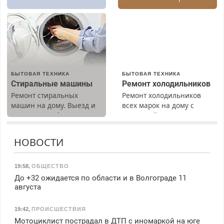
Быстро. Качественно.
Недорого.
БЫТОВАЯ ТЕХНИКА
БЫТОВАЯ ТЕХНИКА
Стиральные машины
Ремонт холодильников
Ремонт стиральных
Ремонт холодильников
машин на дому. Выезд и
всех марок на дому с
диагностика бесплатно.
гарантией. Замена
Предусмотрены скидки.
резины. Качественно.
Недорого. Без выходных.
НОВОСТИ
Все районы. Скидка.
Вызов бесплатный.
19:58
,
ОБЩЕСТВО
До +32 ожидается по области и в Волгограде 11
августа
19:42
,
ПРОИСШЕСТВИЯ
Мотоциклист пострадал в ДТП с иномаркой на юге