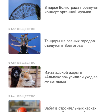
вычета налогов.
Ежемесячно
В парке Волгограда прозвучит
выплачивается денежная
концерт органной музыки
премия. Возможно
бесплатное обучение,
получение документов,
6 Авг
,
ОБЩЕСТВО
работа инспектором по
транспортной
Танцоры из разных городов
безопасности с з/п до
съедутся в Волгоград
125000 руб.
6 Авг
,
ОБЩЕСТВО
Из-за адской жары в
«Альпаково» усилили уход за
животными
5 Авг
,
ОБЩЕСТВО
Забег в строительных касках