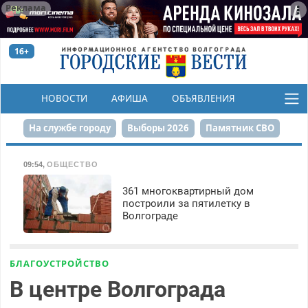
Реклама
16+
НОВОСТИ
АФИША
ОБЪЯВЛЕНИЯ
КОНКУРСЫ
На службе городу
Выборы 2026
Памятник СВО
Сталинград в сердце
Финграмотность
09:54
,
ОБЩЕСТВО
Набережная
День Победы
Реконструкция ЦПКиО
361 многоквартирный дом
построили за пятилетку в
Волгограде
80-летие Победы
Парк Героев-летчиков
БЛАГОУСТРОЙСТВО
В центре Волгограда