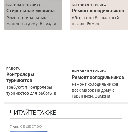
БЫТОВАЯ ТЕХНИКА
БЫТОВАЯ ТЕХНИКА
Стиральные машины
Ремонт холодильников
Ремонт стиральных
Абсолютно бесплатный
машин на дому. Выезд и
вызов. Ремонт
диагностика бесплатно.
холодильников всех
Предусмотрены скидки.
марок на дому, с
гарантией. Все р-ны.
Срочно. Без выходных.
Пенсионерам – скидки до
40%. Мастер со стажем.
РАБОТА
БЫТОВАЯ ТЕХНИКА
Контролеры
Ремонт холодильников
турникетов
Ремонт холодильников
Требуются контролеры
всех марок на дому с
турникетов для работы в
гарантией. Замена
Москве и Подмосковье
резины. Качественно.
(мужчины, женщины).
Недорого. Без выходных.
Прием по ТК РФ. График
ЧИТАЙТЕ ТАКЖЕ
Все районы. Скидка.
работы любой.
Вызов бесплатный.
Бесплатное проживание.
7 Авг
,
ОБЩЕСТВО
З/п – до 96000 рублей до