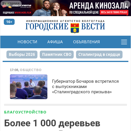
Реклама
16+
НОВОСТИ
АФИША
ОБЪЯВЛЕНИЯ
КОНКУРСЫ
Выборы 2026
Памятник СВО
Сталинград в сердце
Финграмотность
Набережная
День Победы
17:08
,
ОБЩЕСТВО
Реконструкция ЦПКиО
На службе городу
Губернатор Бочаров встретился
с выпускниками
«Сталинградского призыва»
80-летие Победы
Парк Героев-летчиков
БЛАГОУСТРОЙСТВО
Более 1 000 деревьев