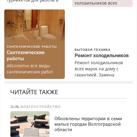
холодильников всех
Москве и Подмосковье
марок на дому, с
(мужчины, женщины).
гарантией. Все р-ны.
Прием по ТК РФ. График
Срочно. Без выходных.
работы любой.
Пенсионерам – скидки до
Бесплатное проживание.
40%. Мастер со стажем.
З/п – до 96000 рублей до
вычета налогов.
САНТЕХНИЧЕСКИЕ РАБОТЫ
Ежемесячно
БЫТОВАЯ ТЕХНИКА
Сантехнические
выплачивается денежная
Ремонт холодильников
работы
премия. Возможно
Ремонт холодильников
Абсолютно все виды
бесплатное обучение,
всех марок на дому с
сантехнических работ.
получение документов,
гарантией. Замена
Быстро. Качественно.
работа инспектором по
резины. Качественно.
Недорого.
транспортной
Недорого. Без выходных.
ЧИТАЙТЕ ТАКЖЕ
безопасности с з/п до
Все районы. Скидка.
125000 руб.
Вызов бесплатный.
11:46
,
БЛАГОУСТРОЙСТВО
Обновлены территории в семи
малых городах Волгоградской
области