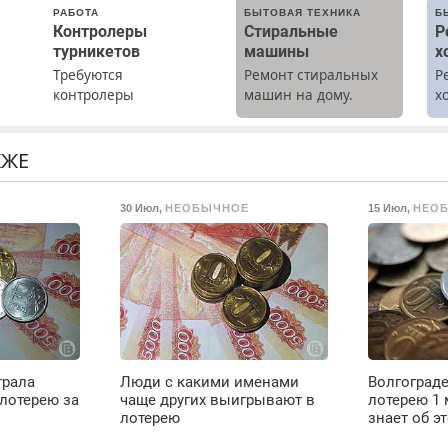
РАБОТА
БЫТОВАЯ ТЕХНИКА
Б
Контролеры
Стиральные
Р
турникетов
машины
х
Требуются
Ремонт стиральных
Р
х
контролеры
машин на дому.
х
турникетов для
Выезд и диагностика
м
работы в Москве и
бесплатно.
о.
Подмосковье
Предусмотрены
КЖЕ
(мужчины,
скидки.
женщины). Прием по
30 Июл
,
НЕОБЫЧНОЕ
15 Июл
,
НЕО
ТК РФ. График работы
любой. Бесплатное
проживание. З/п – до
96000 рублей до
вычета налогов.
Ежемесячно
выплачивается
денежная премия.
Возможно бесплатное
грала
Люди с какими именами
Волгограде
обучение, получение
 лотерею за
чаще других выигрывают в
лотерею 1 
документов, работа
лотерею
знает об э
инспектором по