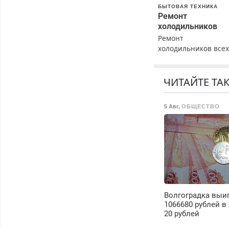
БЫТОВАЯ ТЕХНИКА
Ремонт
холодильников
Ремонт
холодильников все
марок на дому с
гарантией. Замена
резины. Качественн
ЧИТАЙТЕ ТА
Недорого. Без
выходных. Все
5 Авг
,
ОБЩЕСТВО
районы. Скидка.
Вызов бесплатный.
Волгоградка выи
1066680 рублей в
20 рублей