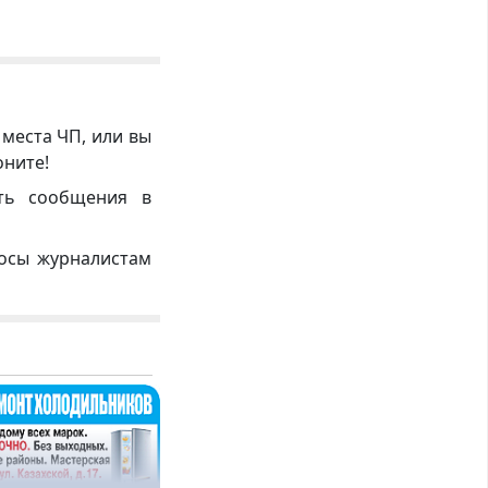
 места ЧП, или вы
оните!
ть сообщения в
росы журналистам