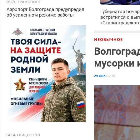
06:07
,
ТРАНСПОРТ
Аэропорт Волгограда предупредил
Губернатор Боча
об усиленном режиме работы
встретился с вы
«Сталинградског
НЕОБЫЧНОЕ
Волгогра
мусорки 
29 Янв
02:35
04:04
,
ОБЩЕСТВО