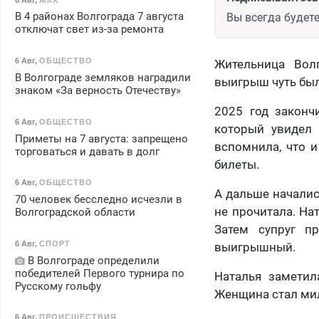
В 4 районах Волгограда 7 августа
Вы всегда будете
отключат свет из-за ремонта
6 Авг
,
ОБЩЕСТВО
Жительница Вол
В Волгограде земляков наградили
выигрыш чуть был
знаком «За верность Отечеству»
2025 год законч
6 Авг
,
ОБЩЕСТВО
который увидел 
Приметы на 7 августа: запрещено
вспомнила, что 
торговаться и давать в долг
билеты.
6 Авг
,
ОБЩЕСТВО
А дальше началис
70 человек бесследно исчезли в
не прочитала. На
Волгоградской области
Затем супруг п
6 Авг
,
СПОРТ
выигрышный.
В Волгограде определили
победителей Первого турнира по
Наталья заметил
Русскому гольфу
Женщина стал мил
6 Авг
,
ПРОИСШЕСТВИЯ