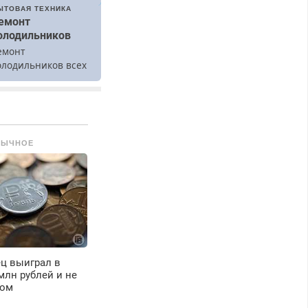
ЫТОВАЯ ТЕХНИКА
емонт
олодильников
емонт
олодильников всех
арок на дому.
БЫЧНОЕ
ц выиграл в
млн рублей и не
том