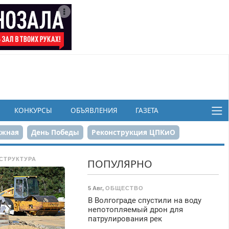
КОНКУРСЫ
ОБЪЯВЛЕНИЯ
ГАЗЕТА
ежная
День Победы
Реконструкция ЦПКиО
в
СТРУКТУРА
ПОПУЛЯРНО
5 Авг
,
ОБЩЕСТВО
В Волгограде спустили на воду
непотопляемый дрон для
патрулирования рек