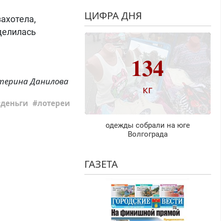
ЦИФРА ДНЯ
захотела,
оделилась
134
терина Данилова
кг
деньги
лотереи
одежды собрали на юге
Волгограда
ГАЗЕТА