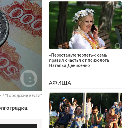
«Перестаньте терпеть»: семь
правил счастья от психолога
Натальи Денисенко
АФИША
 / "Городские вести"
лгоградка.