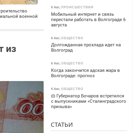
6 Авг
,
ПРОИСШЕСТВИЯ
троительство
Мобильный интернет и связь
циальной военной
перестали работать в Волгограде 6
августа
6 Авг
,
ОБЩЕСТВО
Долгожданная прохлада идет на
т из
Волгоград
6 Авг
,
ОБЩЕСТВО
Когда закончится адская жара в
Волгограде: прогноз
6 Авг
,
ОБЩЕСТВО
Губернатор Бочаров встретился
с выпускниками «Сталинградского
призыва»
СТАТЬИ