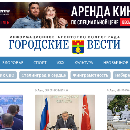
ЗДОРОВЬЕ
СПОРТ
ЖКХ
КУЛЬТУРА
НЕОБЫЧНОЕ
ик СВО
Сталинград в сердце
Финграмотность
Набер
а службе городу
80-летие Победы
Парк Героев-летчико
5 Авг
,
ЭКОНОМИКА
4 Авг
,
ИНФРА