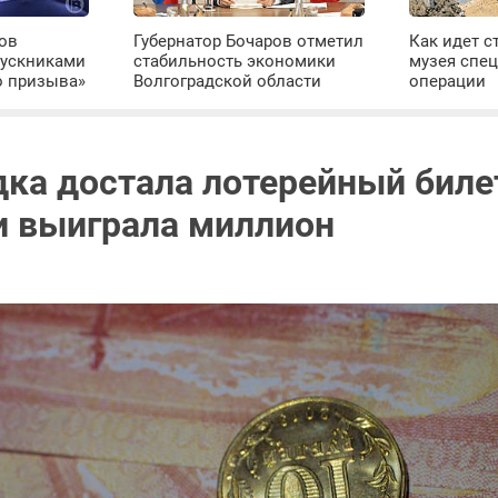
ров
Губернатор Бочаров отметил
Как идет с
пускниками
стабильность экономики
музея спе
о призыва»
Волгоградской области
операции
дка достала лотерейный биле
и выиграла миллион