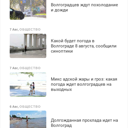
Ежемесячно
Волгоградцев ждут похолодание
выплачивается денежная
и дожди
премия. Возможно
бесплатное обучение,
получение документов,
7 Авг
,
ОБЩЕСТВО
работа инспектором по
транспортной
Какой будет погода в
безопасности с з/п до
Волгограде 8 августа, сообщили
125000 руб.
синоптики
7 Авг
,
ОБЩЕСТВО
Микс адской жары и гроз: какая
погода ждет волгоградцев на
выходных
6 Авг
,
ОБЩЕСТВО
Долгожданная прохлада идет на
Волгоград