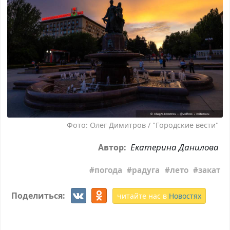
Фото: Олег Димитров / "Городские вести"
Екатерина Данилова
Автор:
погода
радуга
лето
закат
Поделиться:
читайте нас в
Новостях