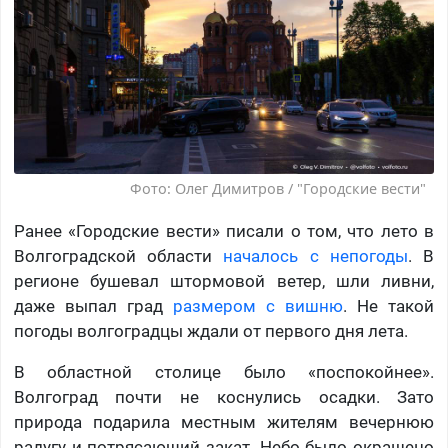
Фото: Олег Димитров / "Городские вести"
Ранее «Городские вести» писали о том, что лето в
Волгоградской области
началось с непогоды
. В
регионе бушевал штормовой ветер, шли ливни,
даже выпал град
размером с вишню
. Не такой
погоды волгоградцы ждали от первого дня лета.
В областной столице было «поспокойнее».
Волгоград почти не коснулись осадки. Зато
природа подарила местным жителям вечернюю
радугу и потрясающий закат. Небо было окрашено