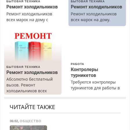
БЫТОВАЯ ТЕХНИКА
БЫТОВАЯ ТЕХНИКА
Ремонт холодильников
Ремонт холодильников
Ремонт холодильников
Ремонт холодильников
всех марок на дому с
всех марок на дому.
гарантией. Замена
резины. Качественно.
Недорого. Без выходных.
Все районы. Скидка.
Вызов бесплатный.
РАБОТА
БЫТОВАЯ ТЕХНИКА
Контролеры
Ремонт холодильников
турникетов
Абсолютно бесплатный
Требуются контролеры
вызов. Ремонт
турникетов для работы в
холодильников всех
Москве и Подмосковье
марок на дому, с
(мужчины, женщины).
гарантией. Все р-ны.
Прием по ТК РФ. График
ЧИТАЙТЕ ТАКЖЕ
Срочно. Без выходных.
работы любой.
Пенсионерам – скидки до
Бесплатное проживание.
40%. Мастер со стажем.
06:02
,
ОБЩЕСТВО
З/п – до 96000 рублей до
вычета налогов.