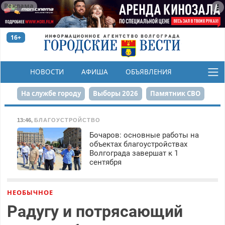
Реклама
16+
НОВОСТИ
АФИША
ОБЪЯВЛЕНИЯ
КОНКУРСЫ
На службе городу
Выборы 2026
Памятник СВО
Сталинград в сердце
Финграмотность
13:46
,
БЛАГОУСТРОЙСТВО
Бочаров: основные работы на
Набережная
День Победы
Реконструкция ЦПКиО
объектах благоустройствах
Волгограда завершат к 1
80-летие Победы
Парк Героев-летчиков
сентября
НЕОБЫЧНОЕ
Радугу и потрясающий