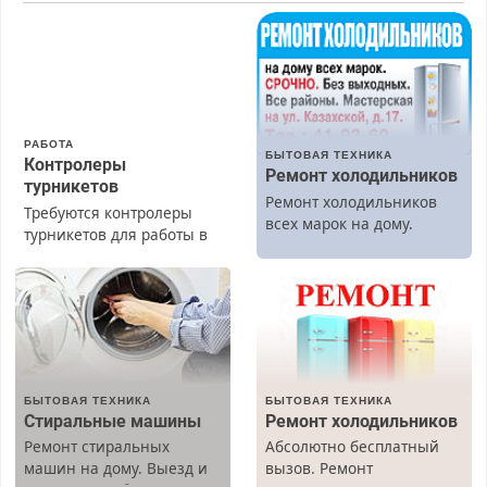
РАБОТА
БЫТОВАЯ ТЕХНИКА
Контролеры
Ремонт холодильников
турникетов
Ремонт холодильников
Требуются контролеры
всех марок на дому.
турникетов для работы в
Москве и Подмосковье
(мужчины, женщины).
Прием по ТК РФ. График
работы любой.
Бесплатное проживание.
З/п – до 96000 рублей до
вычета налогов.
БЫТОВАЯ ТЕХНИКА
БЫТОВАЯ ТЕХНИКА
Ежемесячно
Стиральные машины
Ремонт холодильников
выплачивается денежная
Ремонт стиральных
Абсолютно бесплатный
премия. Возможно
машин на дому. Выезд и
вызов. Ремонт
бесплатное обучение,