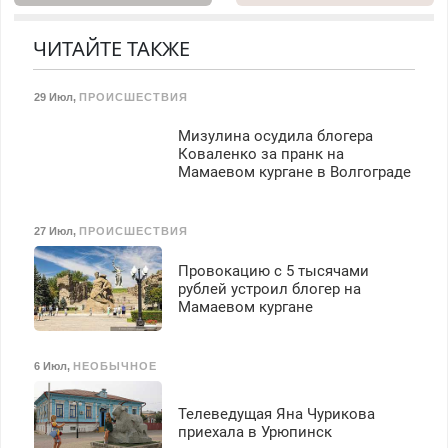
диагностика бесплатно.
холодильников всех
получение документов,
Предусмотрены скидки.
марок на дому, с
работа инспектором по
гарантией. Все р-ны.
ЧИТАЙТЕ ТАКЖЕ
транспортной
Срочно. Без выходных.
безопасности с з/п до
Пенсионерам – скидки до
125000 руб.
29 Июл
,
ПРОИСШЕСТВИЯ
40%. Мастер со стажем.
Мизулина осудила блогера
Коваленко за пранк на
Мамаевом кургане в Волгограде
27 Июл
,
ПРОИСШЕСТВИЯ
Провокацию с 5 тысячами
рублей устроил блогер на
Мамаевом кургане
6 Июл
,
НЕОБЫЧНОЕ
Телеведущая Яна Чурикова
приехала в Урюпинск