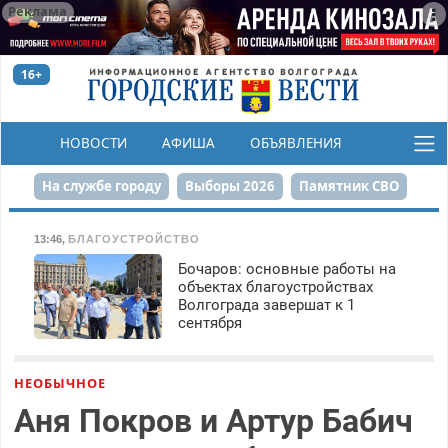
Реклама
16+
НОВОСТИ
АФИША
ОБЪЯВЛЕНИЯ
КОНКУРСЫ
На службе городу
Выборы 2026
Памятник СВО
Сталинград в сердце
Финграмотность
13:46
,
БЛАГОУСТРОЙСТВО
Бочаров: основные работы на
Набережная
День Победы
Реконструкция ЦПКиО
объектах благоустройствах
Волгограда завершат к 1
80-летие Победы
Парк Героев-летчиков
сентября
НЕОБЫЧНОЕ
Аня Покров и Артур Бабич