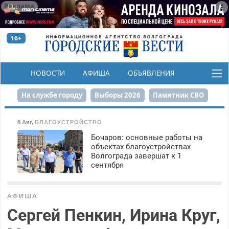
Реклама
16+
НОВОСТИ
АФИША
ОБЪЯВЛЕНИЯ
КОНКУРСЫ
На службе городу
Выборы 2026
Памятник СВО
Сталинград в сердце
Финграмотность
8 Авг
,
БЛАГОУСТРОЙСТВО
Бочаров: основные работы на
Набережная
День Победы
Реконструкция ЦПКиО
объектах благоустройствах
Волгограда завершат к 1
80-летие Победы
Парк Героев-летчиков
сентября
АФИША
Сергей Пенкин, Ирина Круг,