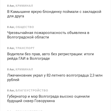
8 Авг
,
КРИМИНАЛ
В Камышине яркую блондинку поймали с закладкой
для друга
8 Авг
,
ОБЩЕСТВО
Чрезвычайная пожароопасность объявлена в
Волгоградской области
8 Авг
,
ТРАНСПОРТ
Водители без прав, авто без регристрации: итоги
рейда ГАИ в Волгограде
8 Авг
,
КРИМИНАЛ
Лжечиновник украл у 82-летнего волгоградца 2,3 млн
рублей
8 Авг
,
БЛАГОУСТРОЙСТВО
Губернатор и мэр Волгограда высоко оценили
будущий сквер Говорухина