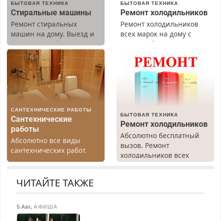
БЫТОВАЯ ТЕХНИКА
БЫТОВАЯ ТЕХНИКА
Стиральные машины
Ремонт холодильников
Ремонт стиральных
Ремонт холодильников
машин на дому. Выезд и
всех марок на дому с
диагностика бесплатно.
гарантией. Замена
Предусмотрены скидки.
резины. Качественно.
Недорого. Без выходных.
Все районы. Скидка.
Вызов бесплатный.
САНТЕХНИЧЕСКИЕ РАБОТЫ
БЫТОВАЯ ТЕХНИКА
Сантехнические
Ремонт холодильников
работы
Абсолютно бесплатный
Абсолютно все виды
вызов. Ремонт
сантехнических работ.
холодильников всех
Быстро. Качественно.
марок на дому, с
Недорого.
гарантией. Все р-ны.
ЧИТАЙТЕ ТАКЖЕ
Срочно. Без выходных.
Пенсионерам – скидки до
40%. Мастер со стажем.
5 Авг
,
АФИША