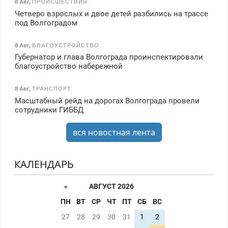
8 Авг
,
ПРОИСШЕСТВИЯ
Четверо взрослых и двое детей разбились на трассе
под Волгоградом
8 Авг
,
БЛАГОУСТРОЙСТВО
Губернатор и глава Волгограда проинспектировали
благоустройство набережной
8 Авг
,
ТРАНСПОРТ
Масштабный рейд на дорогах Волгограда провели
сотрудники ГИББД
вся новостная лента
КАЛЕНДАРЬ
«
АВГУСТ 2026
ПН
ВТ
СР
ЧТ
ПТ
СБ
ВС
27
28
29
30
31
1
2