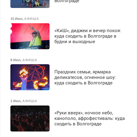
Волгограде
15 Июл
,
АФИША
«КиШ», диджеи и вечер покоя:
куда сходить в Волгограде в
будни и выходные
8 Июл
,
АФИША
Праздник семьи, ярмарка
деликатесов, огненное шоу:
куда сходить в Волгограде
1 Июл
,
АФИША
«Руки вверх», ночное небо,
канополо, афрофестиваль: куда
сходить в Волгограде