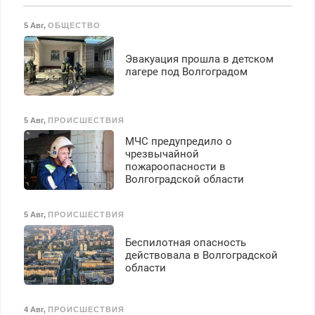
Срочно. Без выходных.
Все районы. Скидка.
безопасности с з/п до
Пенсионерам – скидки до
Вызов бесплатный.
125000 руб.
5 Авг
,
ОБЩЕСТВО
40%. Мастер со стажем.
Эвакуация прошла в детском
лагере под Волгоградом
5 Авг
,
ПРОИСШЕСТВИЯ
МЧС предупредило о
чрезвычайной
пожароопасности в
Волгоградской области
5 Авг
,
ПРОИСШЕСТВИЯ
Беспилотная опасность
действовала в Волгоградской
области
4 Авг
,
ПРОИСШЕСТВИЯ