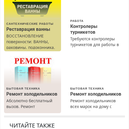
РАБОТА
САНТЕХНИЧЕСКИЕ РАБОТЫ
Контролеры
Реставрация ванны
турникетов
ВОССТАНОВЛЕНИЕ
Требуются контролеры
поверхности: ВАННЫ,
турникетов для работы в
раковины, подоконника.
Москве и Подмосковье
От скола до полной
(мужчины, женщины).
реставрации. 100%
Прием по ТК РФ. График
результат.
работы любой.
Бесплатное проживание.
З/п – до 96000 рублей до
вычета налогов.
БЫТОВАЯ ТЕХНИКА
БЫТОВАЯ ТЕХНИКА
Ежемесячно
Ремонт холодильников
Ремонт холодильников
выплачивается денежная
Абсолютно бесплатный
Ремонт холодильников
премия. Возможно
вызов. Ремонт
всех марок на дому с
бесплатное обучение,
холодильников всех
гарантией. Замена
получение документов,
марок на дому, с
резины. Качественно.
работа инспектором по
гарантией. Все р-ны.
Недорого. Без выходных.
ЧИТАЙТЕ ТАКЖЕ
транспортной