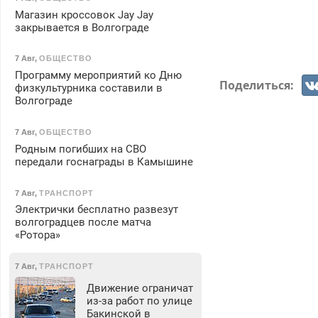
Магазин кроссовок Jay Jay
закрывается в Волгограде
7 Авг
,
ОБЩЕСТВО
Программу мероприятий ко Дню
Поделиться:
физкультурника составили в
Волгограде
7 Авг
,
ОБЩЕСТВО
Родным погибших на СВО
передали госнаграды в Камышине
7 Авг
,
ТРАНСПОРТ
Электрички бесплатно развезут
волгоградцев после матча
«Ротора»
7 Авг
,
ТРАНСПОРТ
Движение ограничат
из-за работ по улице
Бакинской в