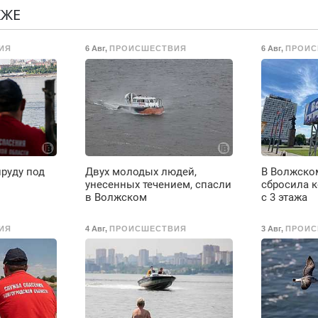
Предусмотрены
Недорого.
КЖЕ
скидки.
о
ИЯ
6 Авг
,
ПРОИСШЕСТВИЯ
6 Авг
,
ПРОИС
ты
о
ое
руду под
Двух молодых людей,
В Волжско
е
унесенных течением, спасли
сбросила к
в Волжском
с 3 этажа
ИЯ
4 Авг
,
ПРОИСШЕСТВИЯ
3 Авг
,
ПРОИС
до