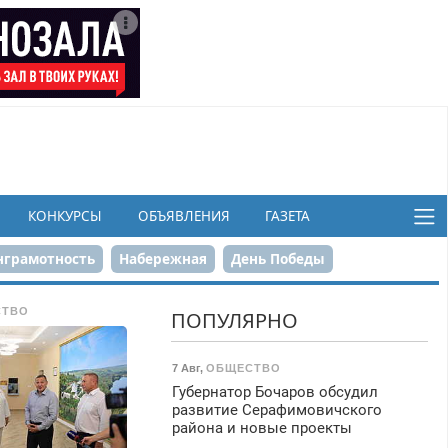
КОНКУРСЫ
ОБЪЯВЛЕНИЯ
ГАЗЕТА
грамотность
Набережная
День Победы
ков
СТВО
ПОПУЛЯРНО
7 Авг
,
ОБЩЕСТВО
Губернатор Бочаров обсудил
развитие Серафимовичского
района и новые проекты