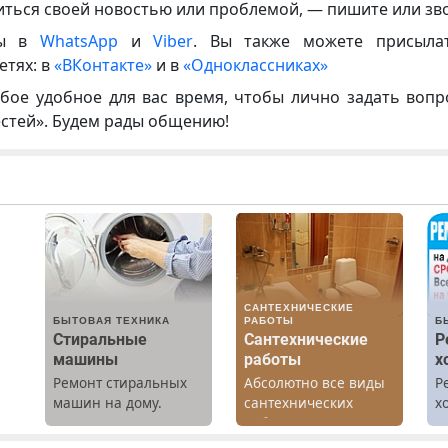
иться своей новостью или проблемой, — пишите или зв
ны в
WhatsApp
и
Viber
. Вы также можете присыла
етях: в
«ВКонтакте»
и в
«Одноклассниках»
бое удобное для вас время, чтобы лично задать воп
естей». Будем рады общению!
САНТЕХНИЧЕСКИЕ
БЫТОВАЯ ТЕХНИКА
РАБОТЫ
Б
Стиральные
Сантехнические
Р
машины
работы
х
Ремонт стиральных
Абсолютно все виды
Р
машин на дому.
сантехнических
х
Выезд и диагностика
работ. Быстро.
м
бесплатно.
Качественно.