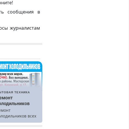
оните!
ть сообщения в
росы журналистам
ЫТОВАЯ ТЕХНИКА
емонт
олодильников
емонт
олодильников всех
арок на дому.