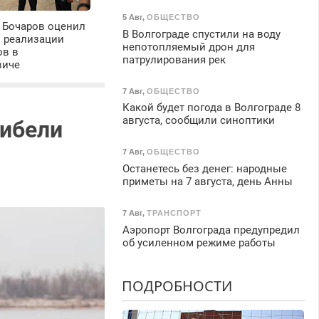
5 Авг
,
ОБЩЕСТВО
 Бочаров оценил
В Волгограде спустили на воду
ы реализации
непотопляемый дрон для
ов в
патрулирования рек
виче
7 Авг
,
ОБЩЕСТВО
Какой будет погода в Волгограде 8
августа, сообщили синоптики
гибели
7 Авг
,
ОБЩЕСТВО
Останетесь без денег: народные
приметы на 7 августа, день Анны
7 Авг
,
ТРАНСПОРТ
Аэропорт Волгограда предупредил
об усиленном режиме работы
ПОДРОБНОСТИ