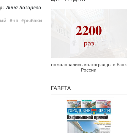
Анна Лазарева
р:
кий
чп
рыбаки
2200
раз
пожаловались волгоградцы в Банк
России
ГАЗЕТА