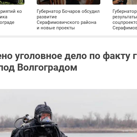
риятий ко
Губернатор Бочаров обсудил
Губернатор
ика
развитие
результат
ограде
Серафимовичского района
соцпроект
и новые проекты
Серафимо
но уголовное дело по факту 
под Волгоградом