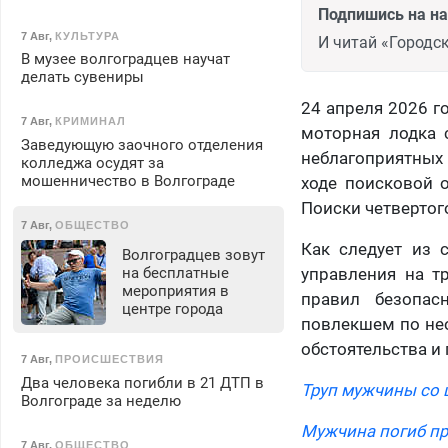
Подпишись на н
7 Авг
,
КУЛЬТУРА
И читай «Городск
В музее волгоградцев научат
делать сувениры
24 апреля 2026 г
7 Авг
,
КРИМИНАЛ
моторная лодка 
Заведующую заочного отделения
неблагоприятных 
колледжа осудят за
мошенничество в Волгограде
ходе поисковой 
Поиски четвертог
7 Авг
,
ОБЩЕСТВО
Как следует из 
Волгоградцев зовут
на бесплатные
управления на т
мероприятия в
правил безопас
центре города
повлекшем по нео
обстоятельства и
7 Авг
,
ПРОИСШЕСТВИЯ
Два человека погибли в 21 ДТП в
Труп мужчины со
Волгограде за неделю
Мужчина погиб пр
7 Авг
,
ОБЩЕСТВО