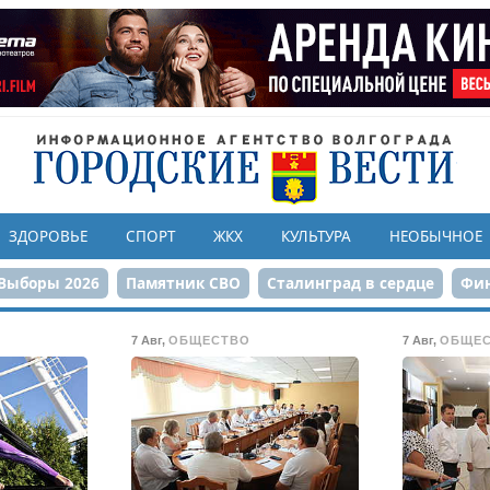
ЗДОРОВЬЕ
СПОРТ
ЖКХ
КУЛЬТУРА
НЕОБЫЧНОЕ
Выборы 2026
Памятник СВО
Сталинград в сердце
Фин
онструкция ЦПКиО
80-летие Победы
Парк Героев-летчи
7 Авг
,
ОБЩЕСТВО
7 Авг
,
ОБЩЕ