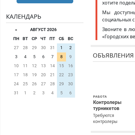
хотите подел
Мы доступ
КАЛЕНДАРЬ
социальных с
Звоните в лю
«
АВГУСТ 2026
«Городских в
ПН
ВТ
СР
ЧТ
ПТ
СБ
ВС
27
28
29
30
31
1
2
ОБЪЯВЛЕНИЯ
3
4
5
6
7
8
9
10
11
12
13
14
15
16
17
18
19
20
21
22
23
24
25
26
27
28
29
30
31
1
2
3
4
5
6
РАБОТА
Контролеры
турникетов
Требуются
контролеры
турникетов для
работы в Москве и