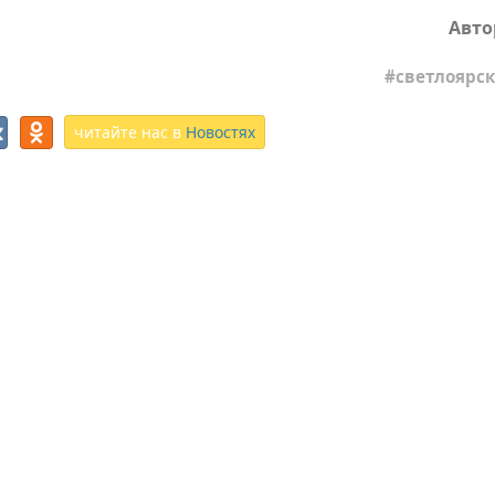
Авто
светлоярс
читайте нас в
Новостях