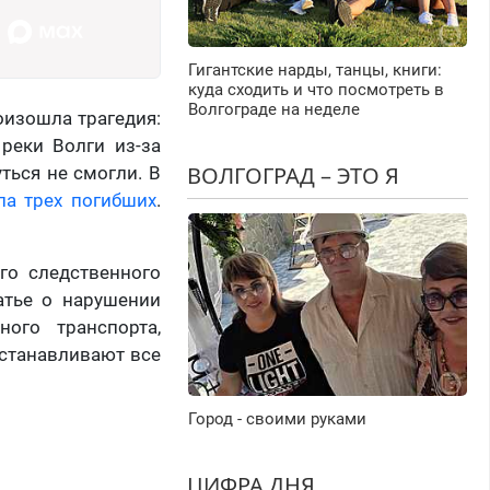
Гигантские нарды, танцы, книги:
куда сходить и что посмотреть в
Волгограде на неделе
оизошла трагедия:
реки Волги из-за
ВОЛГОГРАД – ЭТО Я
ться не смогли. В
ла трех погибших
.
го следственного
атье о нарушении
ого транспорта,
устанавливают все
Город - своими руками
ЦИФРА ДНЯ