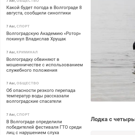
7 Авг
,
ОБЩЕСТВО
Какой будет погода в Волгограде 8
августа, сообщили синоптики
7 Авг
,
СПОРТ
Волгоградскую Академию «Ротор»
покинул Владислав Хрущак
7 Авг
,
КРИМИНАЛ
Волгоградку обвиняют в
мошенничестве с использованием
служебного положения
7 Авг
,
ОБЩЕСТВО
Об опасности резкого перепада
температур воды рассказали
волгоградские спасатели
7 Авг
,
СПОРТ
Лодка с четырь
В Волгограде определили
победителей фестиваля ГТО среди
лиц с нарушением слуха