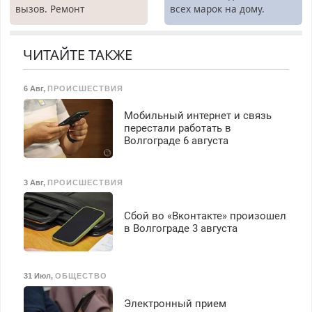
вызов. Ремонт
всех марок на дому.
холодильников всех
марок на дому, с
гарантией. Все р-ны.
ЧИТАЙТЕ ТАКЖЕ
Срочно. Без выходных.
Пенсионерам – скидки до
6 Авг
,
ПРОИСШЕСТВИЯ
40%. Мастер со стажем.
Мобильный интернет и связь
перестали работать в
Волгограде 6 августа
3 Авг
,
ПРОИСШЕСТВИЯ
Сбой во «Вконтакте» произошел
в Волгограде 3 августа
31 Июл
,
ОБЩЕСТВО
Электронный прием