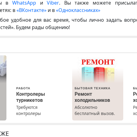
ны в
WhatsApp
и
Viber
. Вы также можете присыла
етях: в
«ВКонтакте»
и в
«Одноклассниках»
бое удобное для вас время, чтобы лично задать воп
естей». Будем рады общению!
РАБОТА
БЫТОВАЯ ТЕХНИКА
Б
Контролеры
Ремонт
Р
турникетов
холодильников
х
Требуются
Абсолютно
Р
контролеры
бесплатный вызов.
х
а
турникетов для
Ремонт
м
работы в Москве и
холодильников всех
г
Подмосковье
марок на дому, с
р
КЖЕ