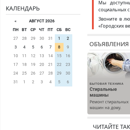
Мы доступ
КАЛЕНДАРЬ
социальных с
Звоните в лю
«
АВГУСТ 2026
«Городских в
ПН
ВТ
СР
ЧТ
ПТ
СБ
ВС
27
28
29
30
31
1
2
ОБЪЯВЛЕНИЯ
3
4
5
6
7
8
9
10
11
12
13
14
15
16
17
18
19
20
21
22
23
24
25
26
27
28
29
30
31
1
2
3
4
5
6
БЫТОВАЯ ТЕХНИКА
Стиральные
машины
Ремонт стиральных
машин на дому.
Выезд и диагностик
бесплатно.
Предусмотрены
ЧИТАЙТЕ ТА