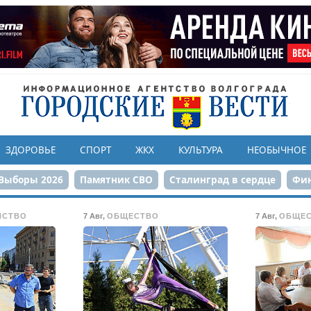
ЗДОРОВЬЕ
СПОРТ
ЖКХ
КУЛЬТУРА
НЕОБЫЧНОЕ
Выборы 2026
Памятник СВО
Сталинград в сердце
Фин
онструкция ЦПКиО
80-летие Победы
Парк Героев-летчи
ЙСТВО
7 Авг
,
ОБЩЕСТВО
7 Авг
,
ОБЩЕ