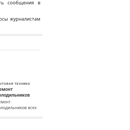
ть сообщения в
росы журналистам
ЫТОВАЯ ТЕХНИКА
емонт
олодильников
емонт
олодильников всех
арок на дому с
арантией. Замена
езины. Качественно.