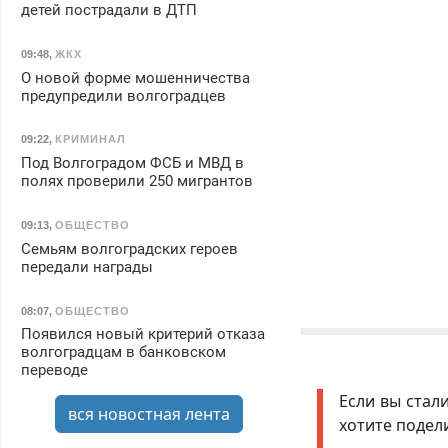
детей пострадали в ДТП
09:48
,
ЖКХ
О новой форме мошенничества
предупредили волгоградцев
09:22
,
КРИМИНАЛ
Под Волгоградом ФСБ и МВД в
полях проверили 250 мигрантов
09:13
,
ОБЩЕСТВО
Семьям волгоградских героев
передали награды
08:07
,
ОБЩЕСТВО
Появился новый критерий отказа
волгоградцам в банковском
переводе
Если вы стал
вся новостная лента
хотите подел