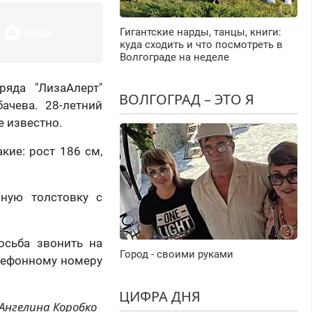
Гигантские нарды, танцы, книги:
куда сходить и что посмотреть в
Волгограде на неделе
ряда "ЛизаАлерт"
ВОЛГОГРАД – ЭТО Я
ачева. 28-летний
е известно.
кие: рост 186 см,
рную толстовку с
осьба звонить на
Город - своими руками
елефонному номеру
ЦИФРА ДНЯ
Ангелина Коробко