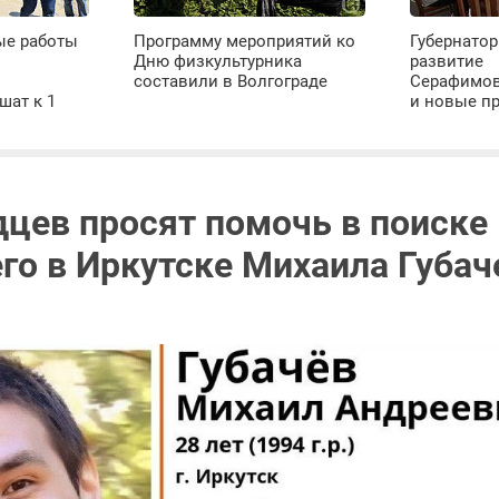
ые работы
Программу мероприятий ко
Губернатор
Дню физкультурника
развитие
х
составили в Волгограде
Серафимов
шат к 1
и новые п
дцев просят помочь в поиске
го в Иркутске Михаила Губач