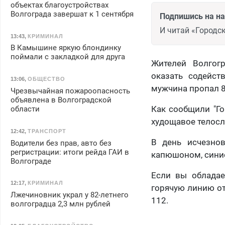
объектах благоустройствах
Волгограда завершат к 1 сентября
Подпишись на н
И читай «Городск
13:43
,
КРИМИНАЛ
В Камышине яркую блондинку
поймали с закладкой для друга
Жителей Волгогр
оказать содейст
13:06
,
ОБЩЕСТВО
мужчина пропал 8 
Чрезвычайная пожароопасность
объявлена в Волгоградской
Как сообщили "Го
области
худощавое телосл
12:42
,
ТРАНСПОРТ
В день исчезнов
Водители без прав, авто без
регристрации: итоги рейда ГАИ в
капюшоном, сини
Волгограде
Если вы обладае
12:17
,
КРИМИНАЛ
горячую линию от
Лжечиновник украл у 82-летнего
112.
волгоградца 2,3 млн рублей