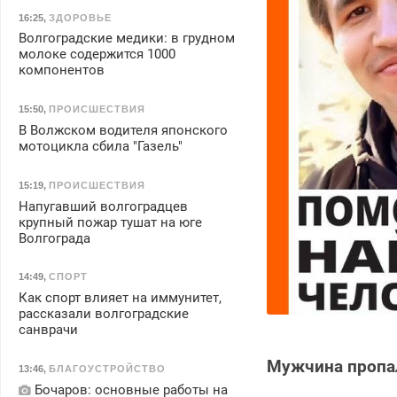
16:25
,
ЗДОРОВЬЕ
Волгоградские медики: в грудном
молоке содержится 1000
компонентов
15:50
,
ПРОИСШЕСТВИЯ
В Волжском водителя японского
мотоцикла сбила "Газель"
15:19
,
ПРОИСШЕСТВИЯ
Напугавший волгоградцев
крупный пожар тушат на юге
Волгограда
14:49
,
СПОРТ
Как спорт влияет на иммунитет,
рассказали волгоградские
санврачи
Мужчина пропал
13:46
,
БЛАГОУСТРОЙСТВО
Бочаров: основные работы на