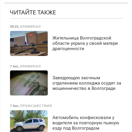
марок на дому, с
Недорого.
гарантией. Все р-ны.
ЧИТАЙТЕ ТАКЖЕ
Срочно. Без выходных.
Пенсионерам – скидки до
40%. Мастер со стажем.
09:23
,
КРИМИНАЛ
Жительница Волгоградской
области украла у своей матери
драгоценности
7 Авг
,
КРИМИНАЛ
Заведующую заочным
отделением колледжа осудят за
мошенничество в Волгограде
7 Авг
,
ПРОИСШЕСТВИЯ
Автомобиль конфисковали у
водителя за повторную пьяную
езду под Волгоградом