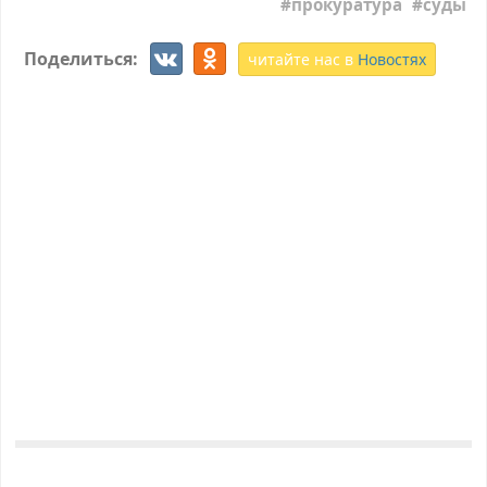
прокуратура
суды
Поделиться:
читайте нас в
Новостях