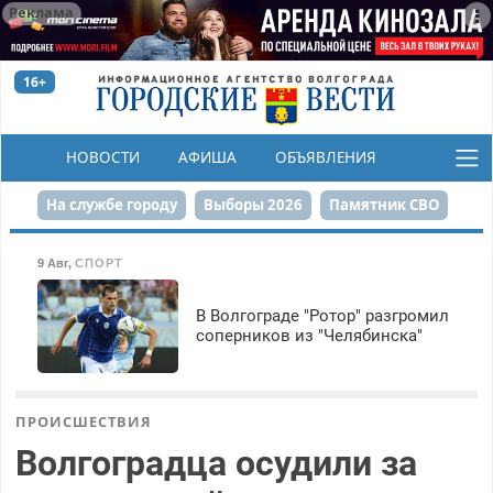
Реклама
16+
НОВОСТИ
АФИША
ОБЪЯВЛЕНИЯ
КОНКУРСЫ
На службе городу
Выборы 2026
Памятник СВО
Сталинград в сердце
Финграмотность
9 Авг
,
СПОРТ
Набережная
День Победы
Реконструкция ЦПКиО
В Волгограде "Ротор" разгромил
соперников из "Челябинска"
80-летие Победы
Парк Героев-летчиков
ПРОИСШЕСТВИЯ
Волгоградца осудили за