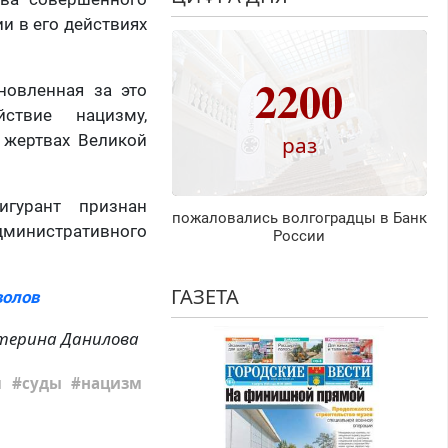
и в его действиях
2200
новленная за это
йствие нацизму,
 жертвах Великой
раз
игурант признан
пожаловались волгоградцы в Банк
административного
России
ГАЗЕТА
волов
терина Данилова
м
суды
нацизм