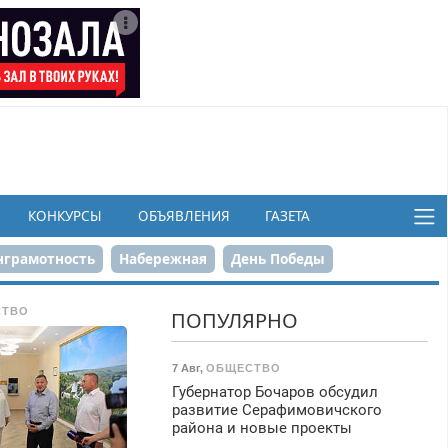
КОНКУРСЫ
ОБЪЯВЛЕНИЯ
ГАЗЕТА
грамотность
Набережная
День Победы
ков
СТВО
ПОПУЛЯРНО
7 Авг
,
ОБЩЕСТВО
Губернатор Бочаров обсудил
развитие Серафимовичского
района и новые проекты