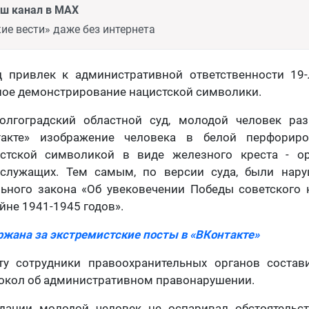
аш канал в MAX
ие вести» даже без интернета
д привлек к административной ответственности 19-
ное демонстрирование нацистской символики.
олгоградский областной суд, молодой человек ра
такте» изображение человека в белой перфорир
стской символикой в виде железного креста - о
служащих. Тем самым, по версии суда, были нар
льного закона «Об увековечении Победы советского 
йне 1941-1945 годов».
ржана за экстремистские посты в «ВКонтакте»
у сотрудники правоохранительных органов соста
токол об административном правонарушении.
дании молодой человек не оспаривал обстоятельс