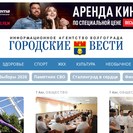
ЗДОРОВЬЕ
СПОРТ
ЖКХ
КУЛЬТУРА
НЕОБЫЧНОЕ
Выборы 2026
Памятник СВО
Сталинград в сердце
Фин
онструкция ЦПКиО
80-летие Победы
Парк Героев-летчи
7 Авг
,
ОБЩЕСТВО
7 Авг
,
ОБЩЕ