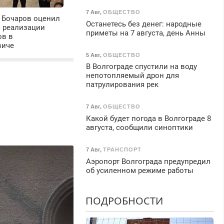
7 Авг
,
ОБЩЕСТВО
 Бочаров оценил
Останетесь без денег: народные
ы реализации
приметы на 7 августа, день Анны
ов в
виче
5 Авг
,
ОБЩЕСТВО
В Волгограде спустили на воду
непотопляемый дрон для
патрулирования рек
7 Авг
,
ОБЩЕСТВО
Какой будет погода в Волгограде 8
августа, сообщили синоптики
7 Авг
,
ТРАНСПОРТ
Аэропорт Волгограда предупредил
об усиленном режиме работы
ПОДРОБНОСТИ