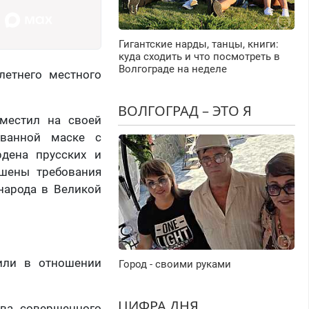
Гигантские нарды, танцы, книги:
куда сходить и что посмотреть в
Волгограде на неделе
летнего местного
ВОЛГОГРАД – ЭТО Я
зместил на своей
ованной маске с
рдена прусских и
ушены требования
народа в Великой
вили в отношении
Город - своими руками
ЦИФРА ДНЯ
тва совершенного