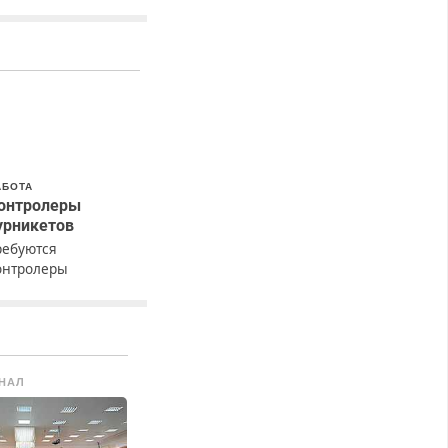
АБОТА
онтролеры
урникетов
ребуются
онтролеры
урникетов для
аботы в Москве и
одмосковье
мужчины,
енщины). Прием по
НАЛ
К РФ. График работы
юбой. Бесплатное
роживание. З/п – до