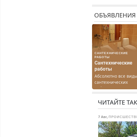
ОБЪЯВЛЕНИЯ
САНТЕХНИЧЕСКИЕ
РАБОТЫ
Сантехнические
работы
Абсолютно все вид
сантехнических
работ. Быстро.
Качественно.
Недорого.
ЧИТАЙТЕ ТА
7 Авг
,
ПРОИСШЕСТВ