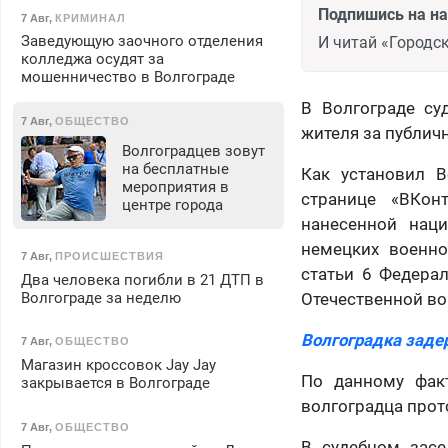
Подпишись на н
7 Авг
,
КРИМИНАЛ
Заведующую заочного отделения
И читай «Городск
колледжа осудят за
мошенничество в Волгограде
В Волгограде су
7 Авг
,
ОБЩЕСТВО
жителя за публич
Волгоградцев зовут
на бесплатные
Как установил В
мероприятия в
странице «ВКон
центре города
нанесенной наци
немецких военно
7 Авг
,
ПРОИСШЕСТВИЯ
статьи 6 Федера
Два человека погибли в 21 ДТП в
Волгограде за неделю
Отечественной во
Волгоградка заде
7 Авг
,
ОБЩЕСТВО
Магазин кроссовок Jay Jay
По данному факт
закрывается в Волгограде
волгоградца про
7 Авг
,
ОБЩЕСТВО
В судебном засе