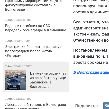
Программу мероприятий ко Дню
физкультурника составили в
правонарушения. 
Волгограде
состава админис
7 Авг
,
ОБЩЕСТВО
Суд отметил, чт
Родным погибших на СВО
административн
передали госнаграды в Камышине
экстремизму, фа
Отечественной во
7 Авг
,
ТРАНСПОРТ
Электрички бесплатно развезут
Постановлением
волгоградцев после матча
«Ротора»
виновным по ч. 1
ареста сроком на 
7 Авг
,
ТРАНСПОРТ
В Волгограде во
Движение ограничат
из-за работ по улице
Бакинской в
Волгограде
7 Авг
,
ОБЩЕСТВО
Легендарный тополь в Волгограде
Поделиться: