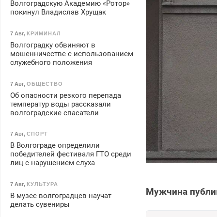
Волгоградскую Академию «Ротор»
покинул Владислав Хрущак
7 Авг
,
КРИМИНАЛ
Волгоградку обвиняют в
мошенничестве с использованием
служебного положения
7 Авг
,
ОБЩЕСТВО
Об опасности резкого перепада
температур воды рассказали
волгоградские спасатели
7 Авг
,
СПОРТ
В Волгограде определили
победителей фестиваля ГТО среди
лиц с нарушением слуха
7 Авг
,
КУЛЬТУРА
Мужчина публик
В музее волгоградцев научат
делать сувениры