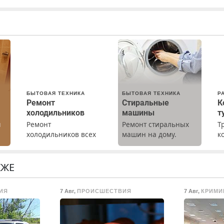
БЫТОВАЯ ТЕХНИКА
БЫТОВАЯ ТЕХНИКА
Р
Ремонт
Стиральные
К
холодильников
машины
т
ы
Ремонт
Ремонт стиральных
Т
холодильников всех
машин на дому.
к
марок на дому с
Выезд и диагностика
т
гарантией. Замена
бесплатно.
р
резины. Качественно.
Предусмотрены
П
КЖЕ
Недорого. Без
скидки.
(
выходных. Все
ж
ИЯ
7 Авг
,
ПРОИСШЕСТВИЯ
7 Авг
,
КРИМИ
районы. Скидка.
Т
Вызов бесплатный.
л
п