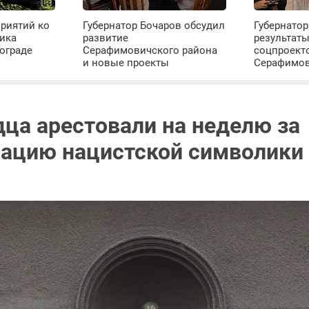
риятий ко
Губернатор Бочаров обсудил
Губернатор
ика
развитие
результат
ограде
Серафимовичского района
соцпроект
и новые проекты
Серафимо
дца арестовали на неделю за
ацию нацистской символики