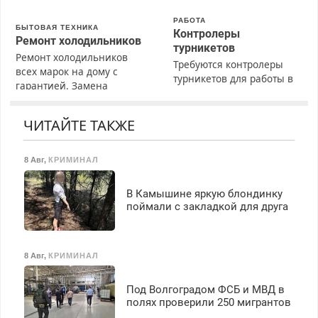
РАБОТА
БЫТОВАЯ ТЕХНИКА
Контролеры
Ремонт холодильников
турникетов
Ремонт холодильников
Требуются контролеры
всех марок на дому с
турникетов для работы в
гарантией. Замена
Москве и Подмосковье
резины. Качественно.
(мужчины, женщины).
Недорого. Без выходных.
Прием по ТК РФ. График
ЧИТАЙТЕ ТАКЖЕ
Все районы. Скидка.
работы любой.
Вызов бесплатный.
Бесплатное проживание.
8 Авг
,
КРИМИНАЛ
З/п – до 96000 рублей до
вычета налогов.
Ежемесячно
В Камышине яркую блондинку
выплачивается денежная
поймали с закладкой для друга
премия. Возможно
бесплатное обучение,
получение документов,
8 Авг
,
КРИМИНАЛ
работа инспектором по
транспортной
Под Волгоградом ФСБ и МВД в
безопасности с з/п до
полях проверили 250 мигрантов
125000 руб.