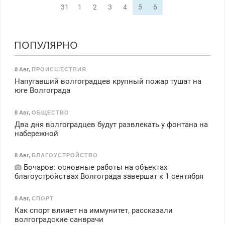
31
1
2
3
4
5
6
ПОПУЛЯРНО
8 Авг
,
ПРОИСШЕСТВИЯ
Напугавший волгоградцев крупный пожар тушат на
юге Волгограда
8 Авг
,
ОБЩЕСТВО
Два дня волгоградцев будут развлекать у фонтана на
набережной
8 Авг
,
БЛАГОУСТРОЙСТВО
Бочаров: основные работы на объектах
благоустройствах Волгограда завершат к 1 сентября
8 Авг
,
СПОРТ
Как спорт влияет на иммунитет, рассказали
волгоградские санврачи