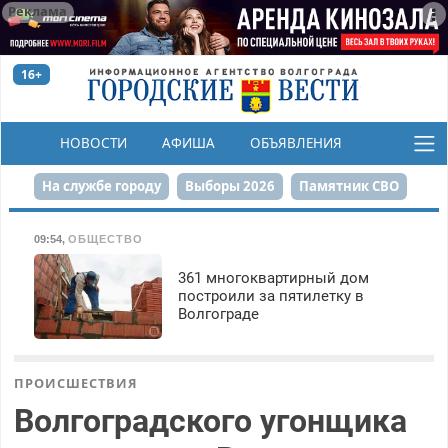
Реклама
16+
НОВОСТИ
АФИША
ОБЪЯВЛЕНИЯ
КОНКУРСЫ
На службе городу
Выборы 2026
Памятник СВО
Сталинград в сердце
Финграмотность
09:54
,
ОБЩЕСТВО
Набережная
День Победы
Реконструкция ЦПКиО
361 многоквартирный дом
построили за пятилетку в
Волгограде
80-летие Победы
Парк Героев-летчиков
ПРОИСШЕСТВИЯ
Волгоградского угонщика