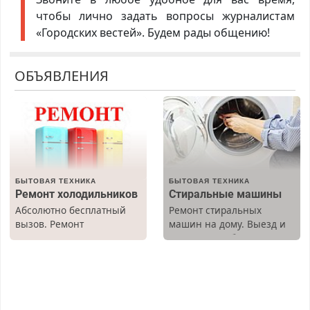
чтобы лично задать вопросы журналистам
«Городских вестей». Будем рады общению!
ОБЪЯВЛЕНИЯ
БЫТОВАЯ ТЕХНИКА
БЫТОВАЯ ТЕХНИКА
Ремонт холодильников
Стиральные машины
Абсолютно бесплатный
Ремонт стиральных
вызов. Ремонт
машин на дому. Выезд и
холодильников всех
диагностика бесплатно.
марок на дому, с
Предусмотрены скидки.
гарантией. Все р-ны.
Срочно. Без выходных.
Пенсионерам – скидки до
40%. Мастер со стажем.