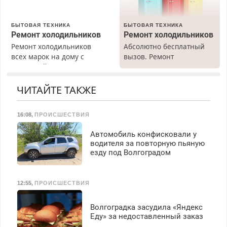
БЫТОВАЯ ТЕХНИКА
БЫТОВАЯ ТЕХНИКА
Ремонт холодильников
Ремонт холодильников
Ремонт холодильников
Абсолютно бесплатный
всех марок на дому с
вызов. Ремонт
гарантией. Замена
холодильников всех
резины. Качественно.
марок на дому, с
Недорого. Без выходных.
гарантией. Все р-ны.
ЧИТАЙТЕ ТАКЖЕ
Все районы. Скидка.
Срочно. Без выходных.
Вызов бесплатный.
Пенсионерам – скидки до
16:08
,
ПРОИСШЕСТВИЯ
40%. Мастер со стажем.
Автомобиль конфисковали у
водителя за повторную пьяную
езду под Волгоградом
12:55
,
ПРОИСШЕСТВИЯ
Волгоградка засудила «Яндекс
Еду» за недоставленный заказ