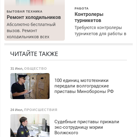
РАБОТА
БЫТОВАЯ ТЕХНИКА
Контролеры
Ремонт холодильников
турникетов
Абсолютно бесплатный
Требуются контролеры
вызов. Ремонт
турникетов для работы в
холодильников всех
Москве и Подмосковье
марок на дому, с
(мужчины, женщины).
гарантией. Все р-ны.
Прием по ТК РФ. График
ЧИТАЙТЕ ТАКЖЕ
Срочно. Без выходных.
работы любой.
Пенсионерам – скидки до
Бесплатное проживание.
40%. Мастер со стажем.
31 Июл
,
ОБЩЕСТВО
З/п – до 96000 рублей до
вычета налогов.
100 единиц мототехники
Ежемесячно
передали волгоградские
выплачивается денежная
приставы Минобороны РФ
премия. Возможно
бесплатное обучение,
получение документов,
24 Июл
,
ПРОИСШЕСТВИЯ
работа инспектором по
транспортной
Судебные приставы прижали
безопасности с з/п до
экс-сотрудницу мэрии
125000 руб.
Волжского