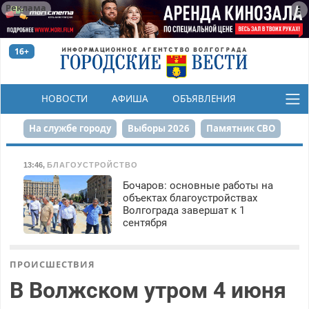
Реклама
16+
НОВОСТИ
АФИША
ОБЪЯВЛЕНИЯ
КОНКУРСЫ
На службе городу
Выборы 2026
Памятник СВО
Сталинград в сердце
Финграмотность
13:46
,
БЛАГОУСТРОЙСТВО
Бочаров: основные работы на
Набережная
День Победы
Реконструкция ЦПКиО
объектах благоустройствах
Волгограда завершат к 1
80-летие Победы
Парк Героев-летчиков
сентября
ПРОИСШЕСТВИЯ
В Волжском утром 4 июня