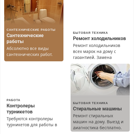
САНТЕХНИЧЕСКИЕ РАБОТЫ
БЫТОВАЯ ТЕХНИКА
Сантехнические
Ремонт холодильников
работы
Ремонт холодильников
Абсолютно все виды
всех марок на дому с
сантехнических работ.
гарантией. Замена
Быстро. Качественно.
резины. Качественно.
Недорого.
Недорого. Без выходных.
Все районы. Скидка.
Вызов бесплатный.
РАБОТА
БЫТОВАЯ ТЕХНИКА
Контролеры
Стиральные машины
турникетов
Ремонт стиральных
Требуются контролеры
машин на дому. Выезд и
турникетов для работы в
диагностика бесплатно.
Москве и Подмосковье
Предусмотрены скидки.