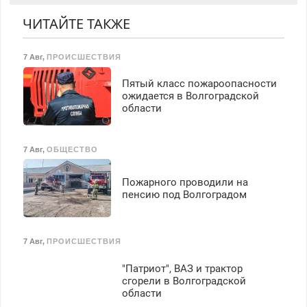
(мужчины, женщины).
Прием по ТК РФ. График
ЧИТАЙТЕ ТАКЖЕ
работы любой.
Бесплатное проживание.
7 Авг
,
ПРОИСШЕСТВИЯ
З/п – до 96000 рублей до
вычета налогов.
Пятый класс пожароопасности
Ежемесячно
ожидается в Волгоградской
выплачивается денежная
области
премия. Возможно
бесплатное обучение,
получение документов,
7 Авг
,
ОБЩЕСТВО
работа инспектором по
транспортной
Пожарного проводили на
безопасности с з/п до
пенсию под Волгоградом
125000 руб.
7 Авг
,
ПРОИСШЕСТВИЯ
"Патриот", ВАЗ и трактор
сгорели в Волгоградской
области