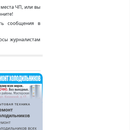
 места ЧП, или вы
оните!
ть сообщения в
росы журналистам
ЫТОВАЯ ТЕХНИКА
емонт
олодильников
емонт
олодильников всех