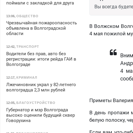
поймали с закладкой для друга
Вы всегда будете
13:06
,
ОБЩЕСТВО
Чрезвычайная пожароопасность
В Волжском Волго
объявлена в Волгоградской
4 мая пожилой му
области
12:42
,
ТРАНСПОРТ
Водители без прав, авто без
Вним
регристрации: итоги рейда ГАИ в
Андр
Волгограде
4 ма
12:17
,
КРИМИНАЛ
сооб
Лжечиновник украл у 82-летнего
волгоградца 2,3 млн рублей
Приметы Валерия:
12:05
,
БЛАГОУСТРОЙСТВО
Губернатор и мэр Волгограда
В день пропажи 
высоко оценили будущий сквер
белую полоску, че
Говорухина
Если вам что-либ