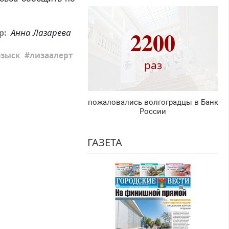
2200
Анна Лазарева
р:
озыск
лизаалерт
раз
пожаловались волгоградцы в Банк
России
ГАЗЕТА