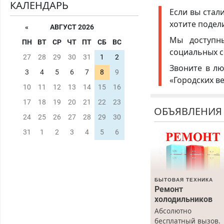
КАЛЕНДАРЬ
Если вы стал
хотите подел
«
АВГУСТ 2026
Мы доступ
ПН
ВТ
СР
ЧТ
ПТ
СБ
ВС
социальных с
27
28
29
30
31
1
2
Звоните в лю
3
4
5
6
7
8
9
«Городских в
10
11
12
13
14
15
16
17
18
19
20
21
22
23
ОБЪЯВЛЕНИЯ
24
25
26
27
28
29
30
31
1
2
3
4
5
6
БЫТОВАЯ ТЕХНИКА
Ремонт
холодильников
Абсолютно
бесплатный вызов.