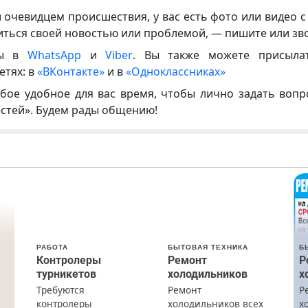
и очевидцем происшествия, у вас есть фото или видео с
иться своей новостью или проблемой, — пишите или зв
ны в
WhatsApp
и
Viber
. Вы также можете присыла
етях: в
«ВКонтакте»
и в
«Одноклассниках»
бое удобное для вас время, чтобы лично задать воп
естей». Будем рады общению!
РАБОТА
БЫТОВАЯ ТЕХНИКА
Б
Контролеры
Ремонт
Р
турникетов
холодильников
х
Требуются
Ремонт
Р
контролеры
холодильников всех
х