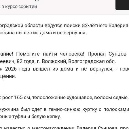
 в курсе событий
градской области ведутся поиски 82-летнего Валерия 
жчина вышел из дома и не вернулся.
ание! Помогите найти человека! Пропал
Сунцов
еевич, 82 года, г. Волжский, Волгоградская обл.
я 2026 года вышел из дома и не вернулся, - гов
щении.
 рост 165 см, телосложение худощавое, волосы седые, 
мужчина был одет в темно-синюю куртку с полосками
рные туфли и белую кепку.
о известно о местонахождении Валерия Сунцова, пр