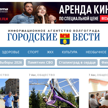
ЗДОРОВЬЕ
СПОРТ
ЖКХ
КУЛЬТУРА
НЕОБЫЧНОЕ
Выборы 2026
Памятник СВО
Сталинград в сердце
Фин
онструкция ЦПКиО
80-летие Победы
Парк Героев-летчи
ЙСТВО
7 Авг
,
ОБЩЕСТВО
7 Авг
,
ОБЩЕ