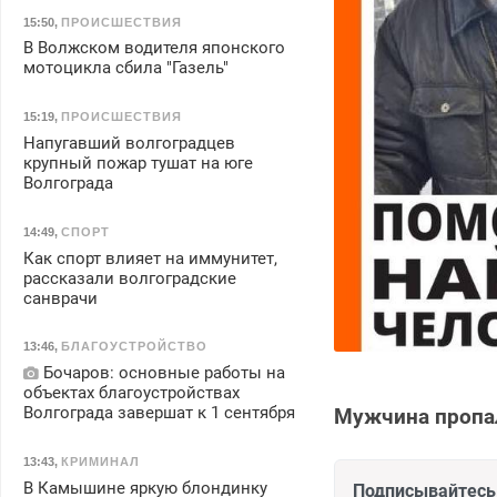
15:50
,
ПРОИСШЕСТВИЯ
В Волжском водителя японского
мотоцикла сбила "Газель"
15:19
,
ПРОИСШЕСТВИЯ
Напугавший волгоградцев
крупный пожар тушат на юге
Волгограда
14:49
,
СПОРТ
Как спорт влияет на иммунитет,
рассказали волгоградские
санврачи
13:46
,
БЛАГОУСТРОЙСТВО
Бочаров: основные работы на
объектах благоустройствах
Волгограда завершат к 1 сентября
Мужчина пропал
13:43
,
КРИМИНАЛ
В Камышине яркую блондинку
Подписывайтесь 