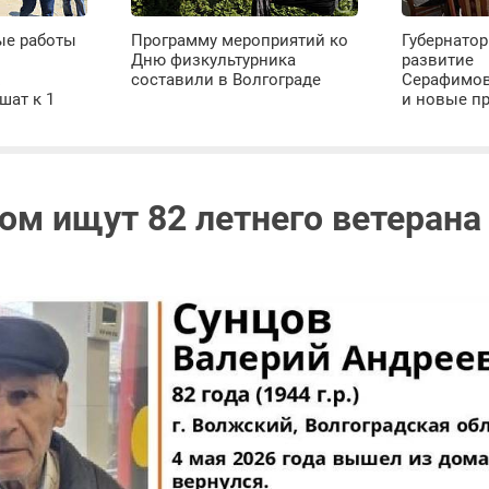
ые работы
Программу мероприятий ко
Губернатор
Дню физкультурника
развитие
х
составили в Волгограде
Серафимов
шат к 1
и новые п
ом ищут 82 летнего ветерана