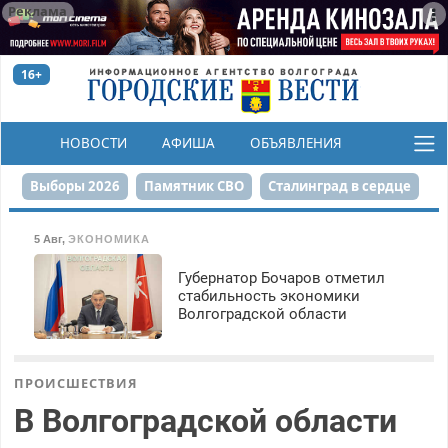
Реклама
16+
НОВОСТИ
АФИША
ОБЪЯВЛЕНИЯ
КОНКУРСЫ
Выборы 2026
Памятник СВО
Сталинград в сердце
Финграмотность
Набережная
День Победы
5 Авг
,
ЭКОНОМИКА
Реконструкция ЦПКиО
На службе городу
Губернатор Бочаров отметил
стабильность экономики
Волгоградской области
80-летие Победы
Парк Героев-летчиков
ПРОИСШЕСТВИЯ
В Волгоградской области