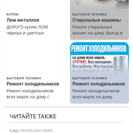
КУПЛЮ
БЫТОВАЯ ТЕХНИКА
Лом металлов
Стиральные машины
ДОРОГО куплю ЛОМ
Ремонт стиральных
черных и цветных
машин на дому. Выезд и
металлов, вывозим сами.
диагностика бесплатно.
Предусмотрены скидки.
БЫТОВАЯ ТЕХНИКА
БЫТОВАЯ ТЕХНИКА
Ремонт холодильников
Ремонт холодильников
Ремонт холодильников
Ремонт холодильников
всех марок на дому с
всех марок на дому.
гарантией. Замена
резины. Качественно.
Недорого. Без выходных.
ЧИТАЙТЕ ТАКЖЕ
Все районы. Скидка.
Вызов бесплатный.
5 Авг
,
ПРОИСШЕСТВИЯ