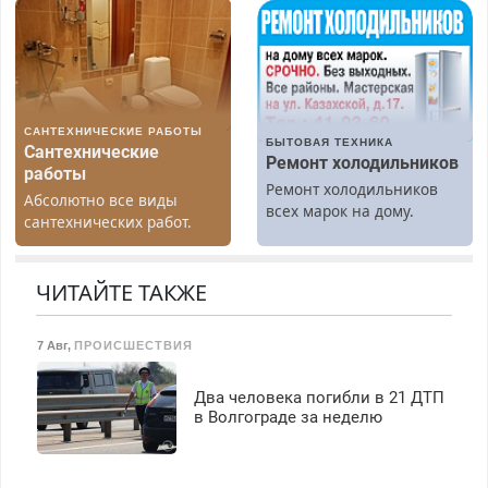
(мужчины, женщины).
гарантией. Все р-ны.
Прием по ТК РФ. График
Срочно. Без выходных.
работы любой.
Пенсионерам – скидки до
Бесплатное проживание.
40%. Мастер со стажем.
З/п – до 96000 рублей до
вычета налогов.
САНТЕХНИЧЕСКИЕ РАБОТЫ
Ежемесячно
БЫТОВАЯ ТЕХНИКА
Сантехнические
выплачивается денежная
Ремонт холодильников
работы
премия. Возможно
Ремонт холодильников
Абсолютно все виды
бесплатное обучение,
всех марок на дому.
сантехнических работ.
получение документов,
Быстро. Качественно.
работа инспектором по
Недорого.
транспортной
ЧИТАЙТЕ ТАКЖЕ
безопасности с з/п до
125000 руб.
7 Авг
,
ПРОИСШЕСТВИЯ
Два человека погибли в 21 ДТП
в Волгограде за неделю