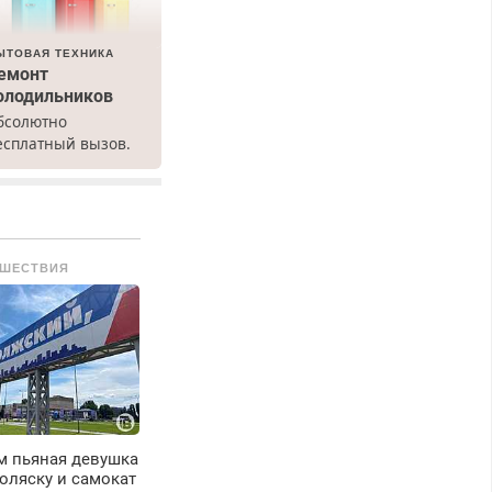
ЫТОВАЯ ТЕХНИКА
емонт
олодильников
бсолютно
есплатный вызов.
емонт
олодильников всех
арок на дому, с
арантией. Все р-ны.
рочно. Без
ШЕСТВИЯ
ыходных.
енсионерам –
кидки до 40%.
астер со стажем.
м пьяная девушка
оляску и самокат