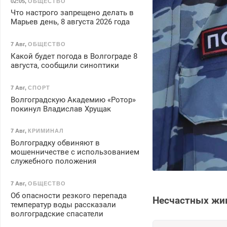
02:05
,
ОБЩЕСТВО
Что настрого запрещено делать в
Марьев день, 8 августа 2026 года
7 Авг
,
ОБЩЕСТВО
Какой будет погода в Волгограде 8
августа, сообщили синоптики
7 Авг
,
СПОРТ
Волгоградскую Академию «Ротор»
покинул Владислав Хрущак
7 Авг
,
КРИМИНАЛ
Волгоградку обвиняют в
мошенничестве с использованием
служебного положения
7 Авг
,
ОБЩЕСТВО
Об опасности резкого перепада
Несчастных жив
температур воды рассказали
волгоградские спасатели