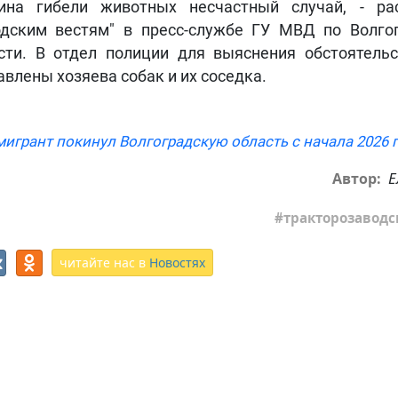
ина гибели животных несчастный случай, - ра
одским вестям" в пресс-службе ГУ МВД по Волго
сти. В отдел полиции для выяснения обстоятель
авлены хозяева собак и их соседка.
игрант покинул Волгоградскую область с начала 2026 г
Е
Автор:
тракторозавод
читайте нас в
Новостях