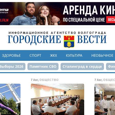
ЗДОРОВЬЕ
СПОРТ
ЖКХ
КУЛЬТУРА
НЕОБЫЧНОЕ
Выборы 2026
Памятник СВО
Сталинград в сердце
Фин
онструкция ЦПКиО
80-летие Победы
Парк Героев-летчи
7 Авг
,
ОБЩЕСТВО
7 Авг
,
ОБЩЕ