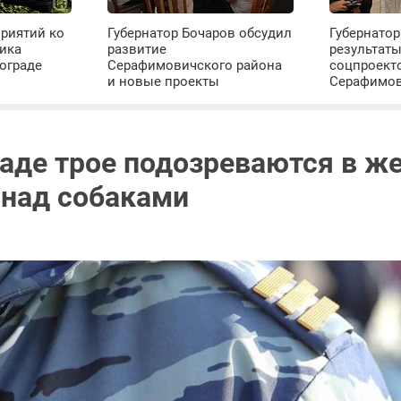
риятий ко
Губернатор Бочаров обсудил
Губернатор
ика
развитие
результат
ограде
Серафимовичского района
соцпроект
и новые проекты
Серафимо
раде трое подозреваются в ж
 над собаками