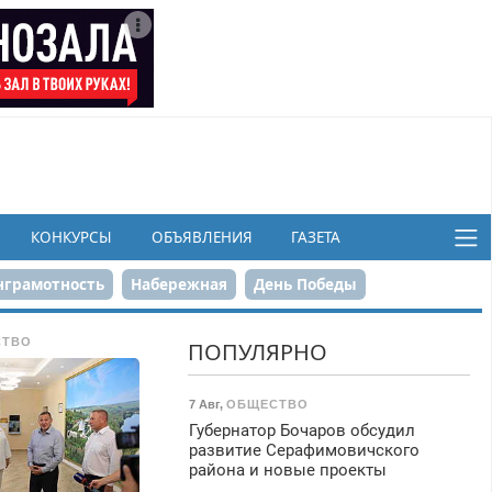
КОНКУРСЫ
ОБЪЯВЛЕНИЯ
ГАЗЕТА
грамотность
Набережная
День Победы
ков
СТВО
ПОПУЛЯРНО
7 Авг
,
ОБЩЕСТВО
Губернатор Бочаров обсудил
развитие Серафимовичского
района и новые проекты