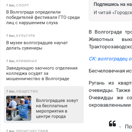
Подпишись на н
7 Авг
,
СПОРТ
В Волгограде определили
И читай «Городск
победителей фестиваля ГТО среди
лиц с нарушением слуха
В Волгограде тр
7 Авг
,
КУЛЬТУРА
Животных вык
В музее волгоградцев научат
Тракторозаводско
делать сувениры
СК: волгоградец о
7 Авг
,
КРИМИНАЛ
Заведующую заочного отделения
Бесчеловечная ис
колледжа осудят за
мошенничество в Волгограде
Ругань из квар
очевидцы. Также 
7 Авг
,
ОБЩЕСТВО
Очевидцы же со
Волгоградцев зовут
окровавленными п
на бесплатные
мероприятия в
центре города
​- П
7 Авг
,
ПРОИСШЕСТВИЯ