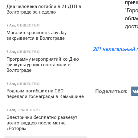
прич
Два человека погибли в 21 ДТП в
"Гор
Волгограде за неделю
обла
дост
7 Авг
,
ОБЩЕСТВО
Магазин кроссовок Jay Jay
закрывается в Волгограде
281 нелегальный м
7 Авг
,
ОБЩЕСТВО
Программу мероприятий ко Дню
физкультурника составили в
Волгограде
7 Авг
,
ОБЩЕСТВО
Поделиться:
Родным погибших на СВО
передали госнаграды в Камышине
7 Авг
,
ТРАНСПОРТ
Электрички бесплатно развезут
волгоградцев после матча
«Ротора»