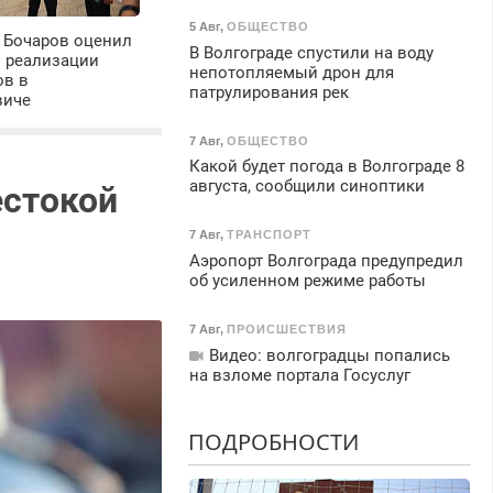
5 Авг
,
ОБЩЕСТВО
 Бочаров оценил
В Волгограде спустили на воду
ы реализации
непотопляемый дрон для
ов в
патрулирования рек
виче
7 Авг
,
ОБЩЕСТВО
Какой будет погода в Волгограде 8
августа, сообщили синоптики
естокой
7 Авг
,
ТРАНСПОРТ
Аэропорт Волгограда предупредил
об усиленном режиме работы
7 Авг
,
ПРОИСШЕСТВИЯ
Видео: волгоградцы попались
на взломе портала Госуслуг
ПОДРОБНОСТИ