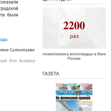
ссказали
градской
ств были
2200
раз
ода.
лена Силантьева
пожаловались волгоградцы в Банк
России
ский
чп
собаки
ГАЗЕТА