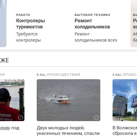
РАБОТА
БЫТОВАЯ ТЕХНИКА
Б
Контролеры
Ремонт
Р
турникетов
холодильников
х
Требуются
Ремонт
А
х
контролеры
холодильников всех
б
турникетов для
марок на дому с
Р
работы в Москве и
гарантией. Замена
х
Подмосковье
резины. Качественно.
м
КЖЕ
(мужчины,
Недорого. Без
г
женщины). Прием по
выходных. Все
С
ИЯ
6 Авг
,
ПРОИСШЕСТВИЯ
6 Авг
,
ПРОИС
ТК РФ. График работы
районы. Скидка.
в
любой. Бесплатное
Вызов бесплатный.
П
проживание. З/п – до
с
96000 рублей до
М
вычета налогов.
Ежемесячно
выплачивается
денежная премия.
Возможно бесплатное
руду под
Двух молодых людей,
В Волжско
обучение, получение
унесенных течением, спасли
сбросила к