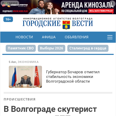
Реклама
16+
НОВОСТИ
АФИША
ОБЪЯВЛЕНИЯ
КОНКУРСЫ
Памятник СВО
Выборы 2026
Сталинград в сердце
Финграмотность
Набережная
День Победы
5 Авг
,
ЭКОНОМИКА
Реконструкция ЦПКиО
На службе городу
Губернатор Бочаров отметил
стабильность экономики
Волгоградской области
80-летие Победы
Парк Героев-летчиков
ПРОИСШЕСТВИЯ
В Волгограде скутерист