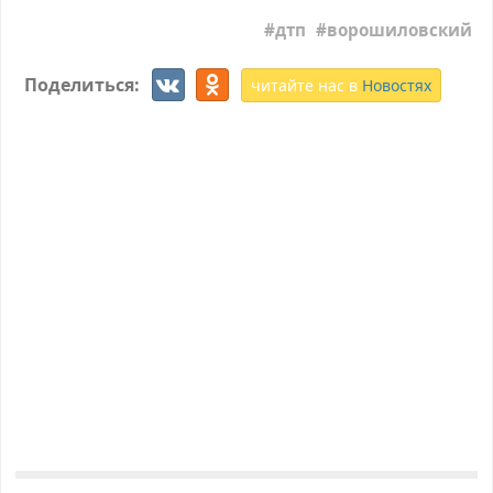
дтп
ворошиловский
Поделиться:
читайте нас в
Новостях