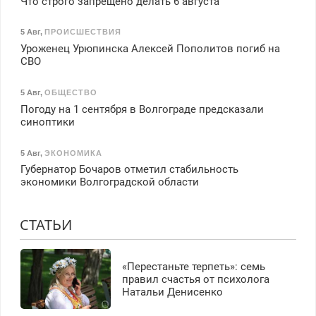
Что строго запрещено делать 6 августа
5 Авг
,
ПРОИСШЕСТВИЯ
Уроженец Урюпинска Алексей Пополитов погиб на
СВО
5 Авг
,
ОБЩЕСТВО
Погоду на 1 сентября в Волгограде предсказали
синоптики
5 Авг
,
ЭКОНОМИКА
Губернатор Бочаров отметил стабильность
экономики Волгоградской области
СТАТЬИ
«Перестаньте терпеть»: семь
правил счастья от психолога
Натальи Денисенко