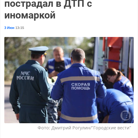
пострадал в ДТП с
иномаркой
3 Июн
13:15
Фото: Дмитрий Рогулин/"Городские вести"