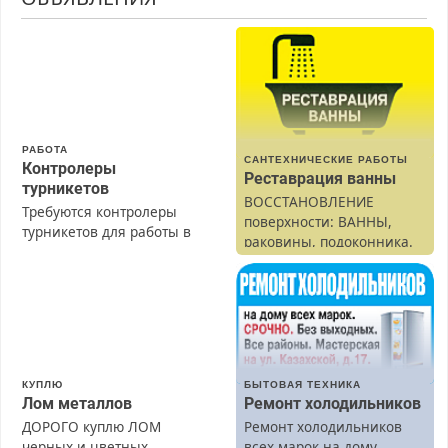
РАБОТА
САНТЕХНИЧЕСКИЕ РАБОТЫ
Контролеры
Реставрация ванны
турникетов
ВОССТАНОВЛЕНИЕ
Требуются контролеры
поверхности: ВАННЫ,
турникетов для работы в
раковины, подоконника.
Москве и Подмосковье
От скола до полной
(мужчины, женщины).
реставрации. 100%
Прием по ТК РФ. График
результат.
работы любой.
Бесплатное проживание.
З/п – до 96000 рублей до
вычета налогов.
КУПЛЮ
БЫТОВАЯ ТЕХНИКА
Ежемесячно
Лом металлов
Ремонт холодильников
выплачивается денежная
ДОРОГО куплю ЛОМ
Ремонт холодильников
премия. Возможно
черных и цветных
всех марок на дому.