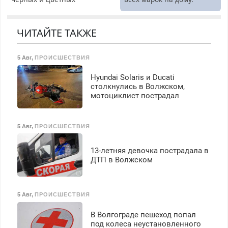
бесплатное обучение,
металлов, вывозим сами.
получение документов,
работа инспектором по
ЧИТАЙТЕ ТАКЖЕ
транспортной
безопасности с з/п до
125000 руб.
5 Авг
,
ПРОИСШЕСТВИЯ
Hyundai Solaris и Ducati
столкнулись в Волжском,
мотоциклист пострадал
5 Авг
,
ПРОИСШЕСТВИЯ
13-летняя девочка пострадала в
ДТП в Волжском
5 Авг
,
ПРОИСШЕСТВИЯ
В Волгограде пешеход попал
под колеса неустановленного