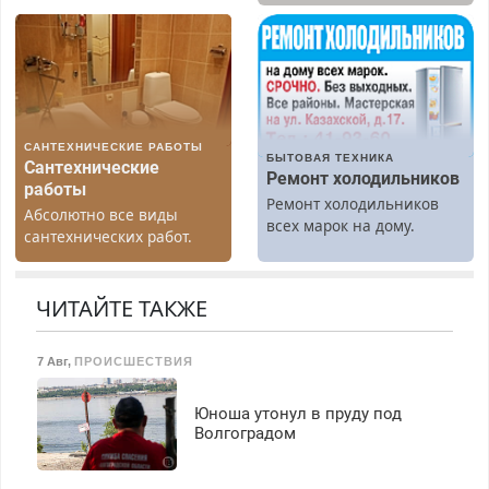
гарантией. Замена
диагностика бесплатно.
резины. Качественно.
Предусмотрены скидки.
Недорого. Без выходных.
Все районы. Скидка.
Вызов бесплатный.
САНТЕХНИЧЕСКИЕ РАБОТЫ
БЫТОВАЯ ТЕХНИКА
Сантехнические
Ремонт холодильников
работы
Ремонт холодильников
Абсолютно все виды
всех марок на дому.
сантехнических работ.
Быстро. Качественно.
Недорого.
ЧИТАЙТЕ ТАКЖЕ
7 Авг
,
ПРОИСШЕСТВИЯ
Юноша утонул в пруду под
Волгоградом