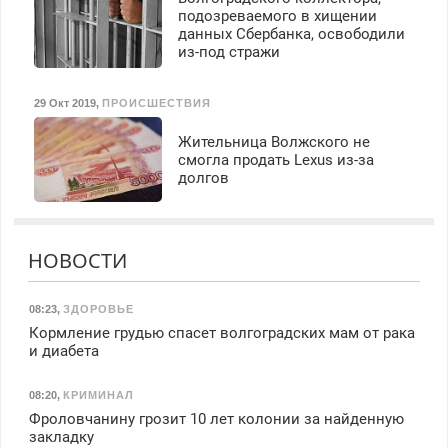
подозреваемого в хищении
данных Сбербанка, освободили
из-под стражи
29 Окт 2019
,
ПРОИСШЕСТВИЯ
Жительница Волжского не
смогла продать Lexus из-за
долгов
НОВОСТИ
08:23
,
ЗДОРОВЬЕ
Кормление грудью спасет волгоградских мам от рака
и диабета
08:20
,
КРИМИНАЛ
Фроловчанину грозит 10 лет колонии за найденную
закладку