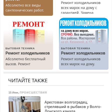
Ремонт холодильников
Абсолютно все виды
всех марок на дому с
сантехнических работ.
гарантией. Замена
Быстро. Качественно.
резины. Качественно.
Недорого.
Недорого. Без выходных.
Все районы. Скидка.
Вызов бесплатный.
БЫТОВАЯ ТЕХНИКА
БЫТОВАЯ ТЕХНИКА
Ремонт холодильников
Ремонт холодильников
Абсолютно бесплатный
Ремонт холодильников
вызов. Ремонт
всех марок на дому.
холодильников всех
марок на дому, с
гарантией. Все р-ны.
ЧИТАЙТЕ ТАКЖЕ
Срочно. Без выходных.
Пенсионерам – скидки до
15 Июн
,
ПРОИСШЕСТВИЯ
40%. Мастер со стажем.
Арестован волгоградец,
стрелявший в рыбаков у Волго-
Донского канала