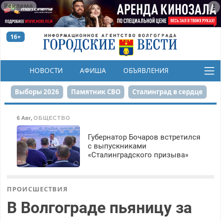
Реклама
16+
НОВОСТИ
АФИША
ОБЪЯВЛЕНИЯ
КОНКУРСЫ
Выборы 2026
Памятник СВО
Сталинград в сердце
Финграмотность
Набережная
День Победы
6 Авг
,
ОБЩЕСТВО
Реконструкция ЦПКиО
На службе городу
Губернатор Бочаров встретился
с выпускниками
«Сталинградского призыва»
80-летие Победы
Парк Героев-летчиков
ПРОИСШЕСТВИЯ
В Волгограде пьяницу за