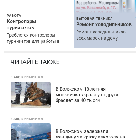
РАБОТА
БЫТОВАЯ ТЕХНИКА
Контролеры
Ремонт холодильников
турникетов
Ремонт холодильников
Требуются контролеры
всех марок на дому.
турникетов для работы в
Москве и Подмосковье
(мужчины, женщины).
Прием по ТК РФ. График
ЧИТАЙТЕ ТАКЖЕ
работы любой.
Бесплатное проживание.
5 Авг
,
КРИМИНАЛ
З/п – до 96000 рублей до
вычета налогов.
В Волжском 18-летняя
Ежемесячно
москвичка украла у подруги
выплачивается денежная
браслет за 40 тысяч
премия. Возможно
бесплатное обучение,
получение документов,
4 Авг
,
КРИМИНАЛ
работа инспектором по
транспортной
В Волжском задержали
безопасности с з/п до
женщину за кражу алкоголя на