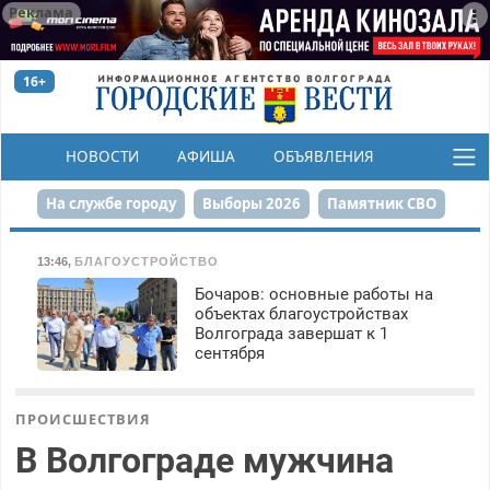
Реклама
16+
НОВОСТИ
АФИША
ОБЪЯВЛЕНИЯ
КОНКУРСЫ
На службе городу
Выборы 2026
Памятник СВО
Сталинград в сердце
Финграмотность
13:46
,
БЛАГОУСТРОЙСТВО
Бочаров: основные работы на
Набережная
День Победы
Реконструкция ЦПКиО
объектах благоустройствах
Волгограда завершат к 1
80-летие Победы
Парк Героев-летчиков
сентября
ПРОИСШЕСТВИЯ
В Волгограде мужчина