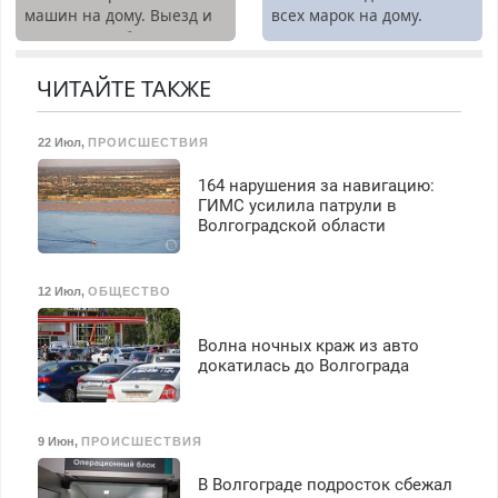
машин на дому. Выезд и
всех марок на дому.
бесплатное обучение,
диагностика бесплатно.
получение документов,
Предусмотрены скидки.
работа инспектором по
ЧИТАЙТЕ ТАКЖЕ
транспортной
безопасности с з/п до
125000 руб.
22 Июл
,
ПРОИСШЕСТВИЯ
164 нарушения за навигацию:
ГИМС усилила патрули в
Волгоградской области
12 Июл
,
ОБЩЕСТВО
Волна ночных краж из авто
докатилась до Волгограда
9 Июн
,
ПРОИСШЕСТВИЯ
В Волгограде подросток сбежал