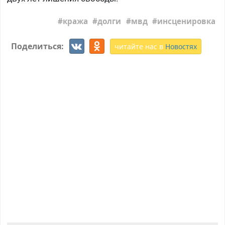
кража
долги
мвд
инсценировка
Поделиться:
читайте нас в
Новостях