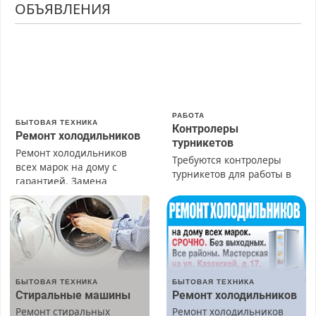
ОБЪЯВЛЕНИЯ
РАБОТА
БЫТОВАЯ ТЕХНИКА
Контролеры
Ремонт холодильников
турникетов
Ремонт холодильников
Требуются контролеры
всех марок на дому с
турникетов для работы в
гарантией. Замена
Москве и Подмосковье
резины. Качественно.
(мужчины, женщины).
Недорого. Без выходных.
Прием по ТК РФ. График
Все районы. Скидка.
работы любой.
Вызов бесплатный.
Бесплатное проживание.
З/п – до 96000 рублей до
вычета налогов.
БЫТОВАЯ ТЕХНИКА
БЫТОВАЯ ТЕХНИКА
Ежемесячно
Стиральные машины
Ремонт холодильников
выплачивается денежная
Ремонт стиральных
Ремонт холодильников
премия. Возможно