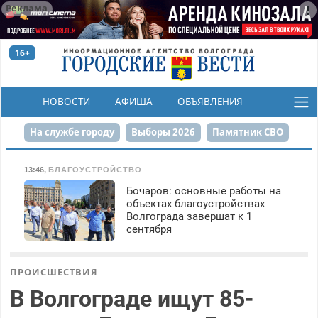
Реклама
16+
НОВОСТИ
АФИША
ОБЪЯВЛЕНИЯ
КОНКУРСЫ
На службе городу
Выборы 2026
Памятник СВО
Сталинград в сердце
Финграмотность
13:46
,
БЛАГОУСТРОЙСТВО
Бочаров: основные работы на
Набережная
День Победы
Реконструкция ЦПКиО
объектах благоустройствах
Волгограда завершат к 1
80-летие Победы
Парк Героев-летчиков
сентября
ПРОИСШЕСТВИЯ
В Волгограде ищут 85-