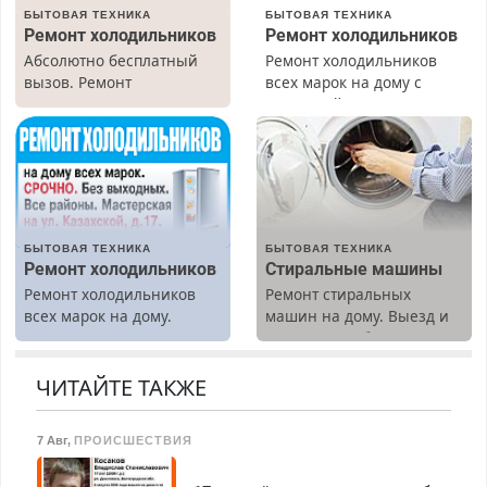
БЫТОВАЯ ТЕХНИКА
БЫТОВАЯ ТЕХНИКА
Ремонт холодильников
Ремонт холодильников
Абсолютно бесплатный
Ремонт холодильников
вызов. Ремонт
всех марок на дому с
холодильников всех
гарантией. Замена
марок на дому, с
резины. Качественно.
гарантией. Все р-ны.
Недорого. Без выходных.
Срочно. Без выходных.
Все районы. Скидка.
Пенсионерам – скидки до
Вызов бесплатный.
40%. Мастер со стажем.
БЫТОВАЯ ТЕХНИКА
БЫТОВАЯ ТЕХНИКА
Ремонт холодильников
Стиральные машины
Ремонт холодильников
Ремонт стиральных
всех марок на дому.
машин на дому. Выезд и
диагностика бесплатно.
Предусмотрены скидки.
ЧИТАЙТЕ ТАКЖЕ
7 Авг
,
ПРОИСШЕСТВИЯ