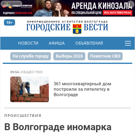
Реклама
16+
НОВОСТИ
АФИША
ОБЪЯВЛЕНИЯ
КОНКУРСЫ
На службе городу
Выборы 2026
Памятник СВО
Сталинград в сердце
Финграмотность
09:54
,
ОБЩЕСТВО
Набережная
День Победы
Реконструкция ЦПКиО
361 многоквартирный дом
построили за пятилетку в
Волгограде
80-летие Победы
Парк Героев-летчиков
ПРОИСШЕСТВИЯ
В Волгограде иномарка