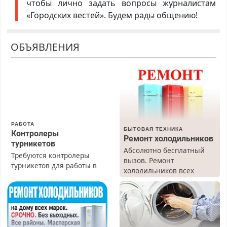
чтобы лично задать вопросы журналистам
«Городских вестей». Будем рады общению!
ОБЪЯВЛЕНИЯ
РАБОТА
БЫТОВАЯ ТЕХНИКА
Контролеры
Ремонт холодильников
турникетов
Абсолютно бесплатный
Требуются контролеры
вызов. Ремонт
турникетов для работы в
холодильников всех
Москве и Подмосковье
марок на дому, с
(мужчины, женщины).
гарантией. Все р-ны.
Прием по ТК РФ. График
Срочно. Без выходных.
работы любой.
Пенсионерам – скидки до
Бесплатное проживание.
40%. Мастер со стажем.
З/п – до 96000 рублей до