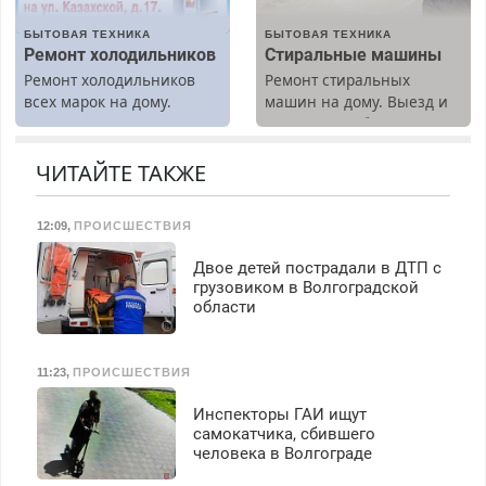
вычета налогов.
БЫТОВАЯ ТЕХНИКА
БЫТОВАЯ ТЕХНИКА
Ежемесячно
Ремонт холодильников
Стиральные машины
выплачивается денежная
Ремонт холодильников
Ремонт стиральных
премия. Возможно
всех марок на дому.
машин на дому. Выезд и
бесплатное обучение,
диагностика бесплатно.
получение документов,
Предусмотрены скидки.
работа инспектором по
ЧИТАЙТЕ ТАКЖЕ
транспортной
безопасности с з/п до
125000 руб.
12:09
,
ПРОИСШЕСТВИЯ
Двое детей пострадали в ДТП с
грузовиком в Волгоградской
области
11:23
,
ПРОИСШЕСТВИЯ
Инспекторы ГАИ ищут
самокатчика, сбившего
человека в Волгограде