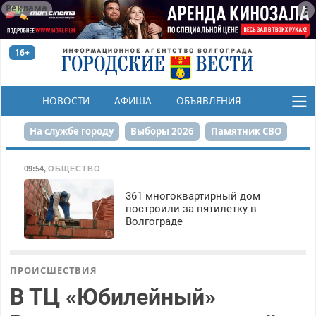
Реклама
16+
НОВОСТИ
АФИША
ОБЪЯВЛЕНИЯ
КОНКУРСЫ
На службе городу
Выборы 2026
Памятник СВО
Сталинград в сердце
Финграмотность
09:54
,
ОБЩЕСТВО
Набережная
День Победы
Реконструкция ЦПКиО
361 многоквартирный дом
построили за пятилетку в
Волгограде
80-летие Победы
Парк Героев-летчиков
ПРОИСШЕСТВИЯ
В ТЦ «Юбилейный»