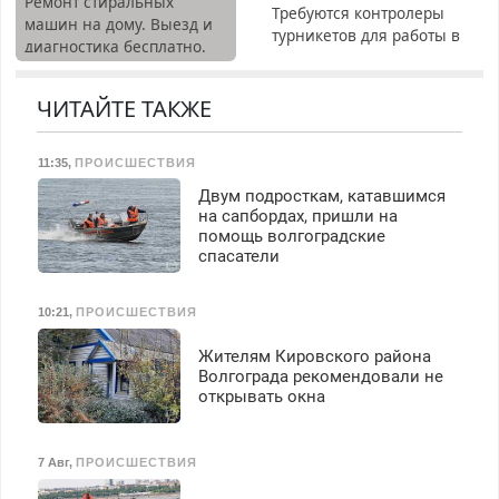
Ремонт стиральных
Требуются контролеры
машин на дому. Выезд и
турникетов для работы в
диагностика бесплатно.
Москве и Подмосковье
Предусмотрены скидки.
(мужчины, женщины).
Прием по ТК РФ. График
ЧИТАЙТЕ ТАКЖЕ
работы любой.
Бесплатное проживание.
11:35
,
ПРОИСШЕСТВИЯ
З/п – до 96000 рублей до
вычета налогов.
Двум подросткам, катавшимся
Ежемесячно
на сапбордах, пришли на
выплачивается денежная
помощь волгоградские
спасатели
премия. Возможно
бесплатное обучение,
получение документов,
10:21
,
ПРОИСШЕСТВИЯ
работа инспектором по
транспортной
Жителям Кировского района
безопасности с з/п до
Волгограда рекомендовали не
125000 руб.
открывать окна
7 Авг
,
ПРОИСШЕСТВИЯ