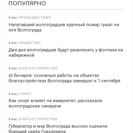
ПОПУЛЯРНО
8 Авг
,
ПРОИСШЕСТВИЯ
Напугавший волгоградцев крупный пожар тушат на
юге Волгограда
8 Авг
,
ОБЩЕСТВО
Два дня волгоградцев будут развлекать у фонтана на
набережной
8 Авг
,
БЛАГОУСТРОЙСТВО
Бочаров: основные работы на объектах
благоустройствах Волгограда завершат к 1 сентября
8 Авг
,
СПОРТ
Как спорт влияет на иммунитет, рассказали
волгоградские санврачи
8 Авг
,
БЛАГОУСТРОЙСТВО
Губернатор и мэр Волгограда высоко оценили
будущий сквер Говорухина