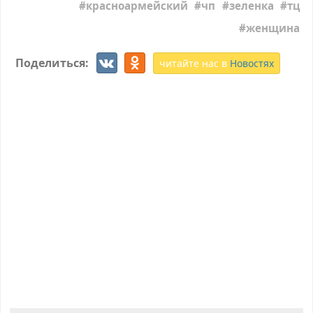
красноармейский
чп
зеленка
тц
женщина
Поделиться:
читайте нас в
Новостях