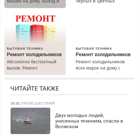
машин на дому. Выезд и
черных и цветных
диагностика бесплатно.
металлов, вывозим сами.
Предусмотрены скидки.
БЫТОВАЯ ТЕХНИКА
БЫТОВАЯ ТЕХНИКА
Ремонт холодильников
Ремонт холодильников
Абсолютно бесплатный
Ремонт холодильников
вызов. Ремонт
всех марок на дому с
холодильников всех
гарантией. Замена
марок на дому, с
резины. Качественно.
гарантией. Все р-ны.
Недорого. Без выходных.
ЧИТАЙТЕ ТАКЖЕ
Срочно. Без выходных.
Все районы. Скидка.
Пенсионерам – скидки до
Вызов бесплатный.
15:18
,
ПРОИСШЕСТВИЯ
40%. Мастер со стажем.
Двух молодых людей,
унесенных течением, спасли в
Волжском