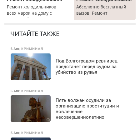
Ремонт холодильников
Абсолютно бесплатный
всех марок на дому с
вызов. Ремонт
гарантией. Замена
холодильников всех
резины. Качественно.
марок на дому, с
Недорого. Без выходных.
гарантией. Все р-ны.
ЧИТАЙТЕ ТАКЖЕ
Все районы. Скидка.
Срочно. Без выходных.
Вызов бесплатный.
Пенсионерам – скидки до
6 Авг
,
КРИМИНАЛ
40%. Мастер со стажем.
Под Волгоградом ревнивец
предстанет перед судом за
убийство из ружья
6 Авг
,
КРИМИНАЛ
Пять волжан осудили за
организацию проституции и
вовлечение
несовершеннолетних
5 Авг
,
КРИМИНАЛ