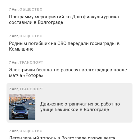
7 Авг
,
ОБЩЕСТВО
Программу мероприятий ко Дню физкультурника
составили в Волгограде
7 Авг
,
ОБЩЕСТВО
Родным погибших на СВО передали госнаграды в
Камышине
7 Авг
,
ТРАНСПОРТ
Электрички бесплатно развезут волгоградцев после
матча «Ротора»
7 Авг
,
ТРАНСПОРТ
Движение ограничат из-за работ по
улице Бакинской в Волгограде
7 Авг
,
ОБЩЕСТВО
Легендарный тополь в Волгограде разрушается