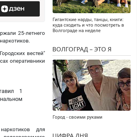
Гигантские нарды, танцы, книги:
куда сходить и что посмотреть в
Волгограде на неделе
ржали 25-летнего
 наркотиков.
ВОЛГОГРАД – ЭТО Я
Городских вестей"
ксах оперативники
тавил 1
ональном
Город - своими руками
наркотиков для
ЦИФРА ДНЯ