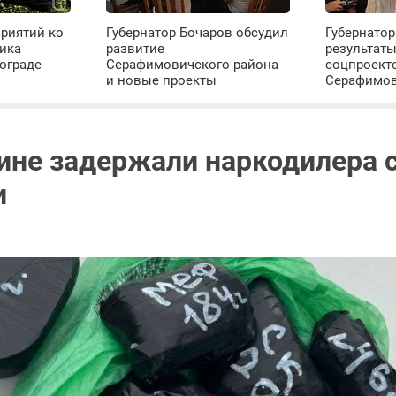
риятий ко
Губернатор Бочаров обсудил
Губернатор
ика
развитие
результат
ограде
Серафимовичского района
соцпроект
и новые проекты
Серафимо
не задержали наркодилера с 
и