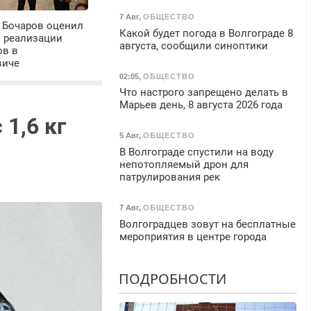
7 Авг
,
ОБЩЕСТВО
 Бочаров оценил
Какой будет погода в Волгограде 8
ы реализации
августа, сообщили синоптики
ов в
виче
02:05
,
ОБЩЕСТВО
Что настрого запрещено делать в
Марьев день, 8 августа 2026 года
1,6 кг
5 Авг
,
ОБЩЕСТВО
В Волгограде спустили на воду
непотопляемый дрон для
патрулирования рек
7 Авг
,
ОБЩЕСТВО
Волгоградцев зовут на бесплатные
мероприятия в центре города
ПОДРОБНОСТИ