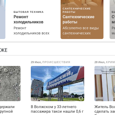
САНТЕХНИЧЕСКИЕ
БЫТОВАЯ ТЕХНИКА
РАБОТЫ
Б
Ремонт
Сантехнические
С
холодильников
работы
м
Ремонт
Абсолютно все виды
Р
х
холодильников всех
сантехнических
м
марок на дому с
работ. Быстро.
В
гарантией. Замена
Качественно.
б
резины. Качественно.
Недорого.
П
КЖЕ
Недорого. Без
с
выходных. Все
29 Июл
,
ПРОИСШЕСТВИЯ
28 Июл
,
КРИ
районы. Скидка.
Вызов бесплатный.
держали
В Волжском у 33-летнего
Житель Во
крупной
пассажира такси нашли 0,6 г
сделать за