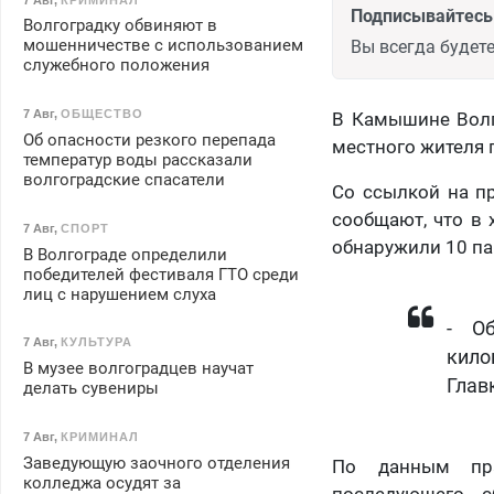
Подписывайтесь 
Волгоградку обвиняют в
мошенничестве с использованием
Вы всегда будете
служебного положения
7 Авг
,
ОБЩЕСТВО
В Камышине Волг
Об опасности резкого перепада
местного жителя 
температур воды рассказали
волгоградские спасатели
Со ссылкой на пр
сообщают, что в 
7 Авг
,
СПОРТ
обнаружили 10 па
В Волгограде определили
победителей фестиваля ГТО среди
лиц с нарушением слуха
- О
7 Авг
,
КУЛЬТУРА
кило
В музее волгоградцев научат
Глав
делать сувениры
7 Авг
,
КРИМИНАЛ
Заведующую заочного отделения
По данным пра
колледжа осудят за