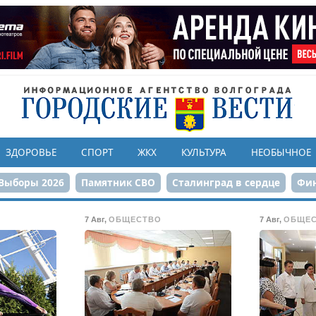
ЗДОРОВЬЕ
СПОРТ
ЖКХ
КУЛЬТУРА
НЕОБЫЧНОЕ
Выборы 2026
Памятник СВО
Сталинград в сердце
Фин
онструкция ЦПКиО
80-летие Победы
Парк Героев-летчи
7 Авг
,
ОБЩЕСТВО
7 Авг
,
ОБЩЕ