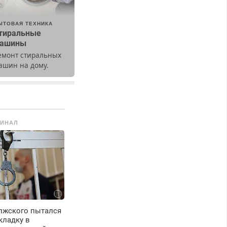
ЫТОВАЯ ТЕХНИКА
тиральные
ашины
емонт стиральных
ашин на дому.
ыезд и диагностика
есплатно.
редусмотрены
кидки.
МИНАЛ
лжского пытался
кладку в