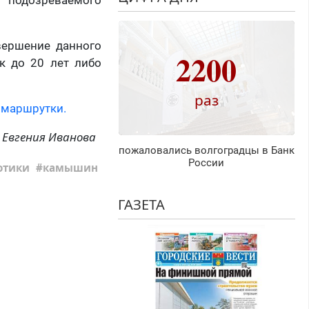
 подозреваемого
вершение данного
2200
к до 20 лет либо
раз
 маршрутки.
Евгения Иванова
пожаловались волгоградцы в Банк
России
отики
камышин
ГАЗЕТА