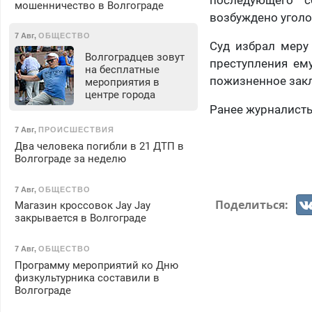
последующего с
мошенничество в Волгограде
возбуждено уголо
7 Авг
,
ОБЩЕСТВО
Суд избрал меру
Волгоградцев зовут
преступления ем
на бесплатные
пожизненное зак
мероприятия в
центре города
Ранее журналисты
7 Авг
,
ПРОИСШЕСТВИЯ
Два человека погибли в 21 ДТП в
Волгограде за неделю
7 Авг
,
ОБЩЕСТВО
Поделиться:
Магазин кроссовок Jay Jay
закрывается в Волгограде
7 Авг
,
ОБЩЕСТВО
Программу мероприятий ко Дню
физкультурника составили в
Волгограде