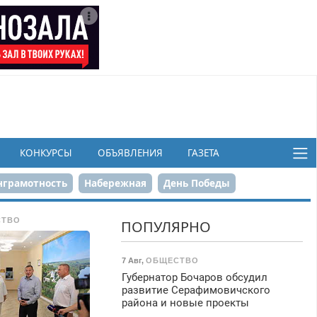
КОНКУРСЫ
ОБЪЯВЛЕНИЯ
ГАЗЕТА
грамотность
Набережная
День Победы
ков
СТВО
ПОПУЛЯРНО
7 Авг
,
ОБЩЕСТВО
Губернатор Бочаров обсудил
развитие Серафимовичского
района и новые проекты