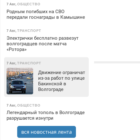
7 Авг
,
ОБЩЕСТВО
Родным погибших на СВО
передали госнаграды в Камышине
7 Авг
,
ТРАНСПОРТ
Электрички бесплатно развезут
волгоградцев после матча
«Ротора»
7 Авг
,
ТРАНСПОРТ
Движение ограничат
из-за работ по улице
Бакинской в
Волгограде
7 Авг
,
ОБЩЕСТВО
Легендарный тополь в Волгограде
разрушается изнутри
вся новостная лента