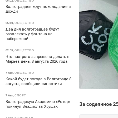
06:02
,
ОБЩЕСТВО
Волгоградцев ждут похолодание и
дожди
05:10
,
ОБЩЕСТВО
Два дня волгоградцев будут
развлекать у фонтана на
набережной
02:05
,
ОБЩЕСТВО
Что настрого запрещено делать в
Марьев день, 8 августа 2026 года
7 Авг
,
ОБЩЕСТВО
Какой будет погода в Волгограде 8
августа, сообщили синоптики
7 Авг
,
СПОРТ
Волгоградскую Академию «Ротор»
За содеянное 2
покинул Владислав Хрущак
7 Авг
,
КРИМИНАЛ