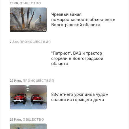
13:06
,
ОБЩЕСТВО
З/п – до 96000 рублей до
вычета налогов.
Чрезвычайная
Ежемесячно
пожароопасность объявлена в
выплачивается денежная
Волгоградской области
премия. Возможно
бесплатное обучение,
получение документов,
7 Авг
,
ПРОИСШЕСТВИЯ
работа инспектором по
транспортной
"Патриот", ВАЗ и трактор
безопасности с з/п до
сгорели в Волгоградской
125000 руб.
области
29 Июл
,
ПРОИСШЕСТВИЯ
83-летнего урюпинца чудом
спасли из горящего дома
29 Июл
,
ОБЩЕСТВО