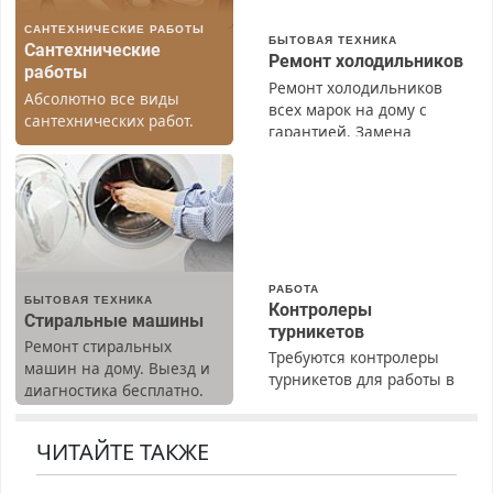
САНТЕХНИЧЕСКИЕ РАБОТЫ
БЫТОВАЯ ТЕХНИКА
Сантехнические
Ремонт холодильников
работы
Ремонт холодильников
Абсолютно все виды
всех марок на дому с
сантехнических работ.
гарантией. Замена
Быстро. Качественно.
резины. Качественно.
Недорого.
Недорого. Без выходных.
Все районы. Скидка.
Вызов бесплатный.
РАБОТА
БЫТОВАЯ ТЕХНИКА
Контролеры
Стиральные машины
турникетов
Ремонт стиральных
Требуются контролеры
машин на дому. Выезд и
турникетов для работы в
диагностика бесплатно.
Москве и Подмосковье
Предусмотрены скидки.
(мужчины, женщины).
Прием по ТК РФ. График
ЧИТАЙТЕ ТАКЖЕ
работы любой.
Бесплатное проживание.