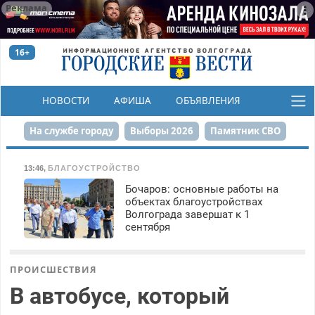
Реклама
16+
НОВОСТИ
АФИША
ОБЪЯВЛЕНИЯ
КОНКУРСЫ
На службе городу
Выборы 2026
Памятник СВО
Сталинград в сердце
Финграмотность
13:46
,
БЛАГОУСТРОЙСТВО
Бочаров: основные работы на
Набережная
День Победы
Реконструкция ЦПКиО
объектах благоустройствах
Волгограда завершат к 1
80-летие Победы
Парк Героев-летчиков
сентября
ПРОИСШЕСТВИЯ
В автобусе, который