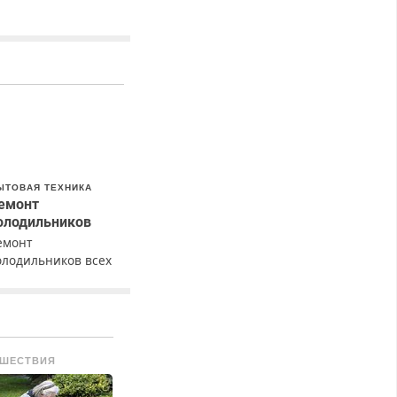
ЫТОВАЯ ТЕХНИКА
емонт
олодильников
емонт
олодильников всех
арок на дому с
арантией. Замена
езины. Качественно.
едорого. Без
ыходных. Все
ШЕСТВИЯ
айоны. Скидка.
ызов бесплатный.