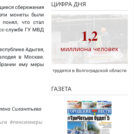
ЦИФРА ДНЯ
ющиеся сбережения
 эти монеты были
 понял, что стал
1,2
есс-службе ГУ МВД
миллиона человек
еспублике Адыгея,
злодея в Москве.
збрании ему меры
трудятся в Волгоградской области
ГАЗЕТА
лена Силантьева
ьги
пенсионеры