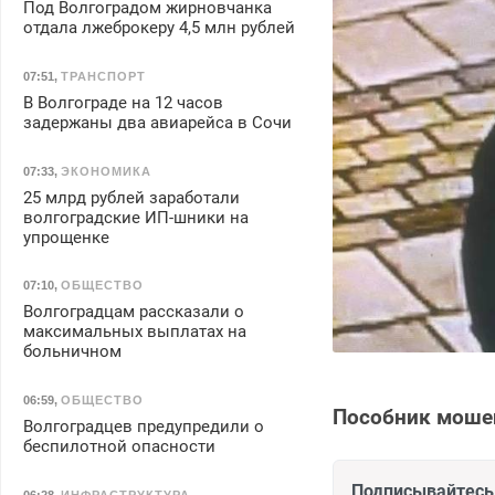
Под Волгоградом жирновчанка
отдала лжеброкеру 4,5 млн рублей
07:51
,
ТРАНСПОРТ
В Волгограде на 12 часов
задержаны два авиарейса в Сочи
07:33
,
ЭКОНОМИКА
25 млрд рублей заработали
волгоградские ИП-шники на
упрощенке
07:10
,
ОБЩЕСТВО
Волгоградцам рассказали о
максимальных выплатах на
больничном
06:59
,
ОБЩЕСТВО
Пособник моше
Волгоградцев предупредили о
беспилотной опасности
Подписывайтесь 
06:28
,
ИНФРАСТРУКТУРА