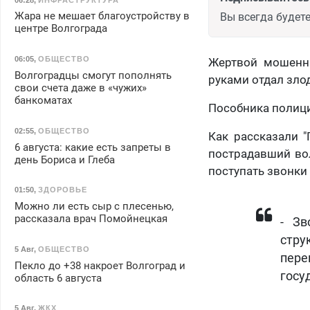
Жара не мешает благоустройству в
Вы всегда будете
центре Волгограда
06:05
,
ОБЩЕСТВО
Жертвой мошенни
Волгоградцы смогут пополнять
руками отдал зло
свои счета даже в «чужих»
банкоматах
Пособника полици
02:55
,
ОБЩЕСТВО
Как рассказали "
6 августа: какие есть запреты в
пострадавший вол
день Бориса и Глеба
поступать звонки
01:50
,
ЗДОРОВЬЕ
Можно ли есть сыр с плесенью,
рассказала врач Помойнецкая
​- З
стру
5 Авг
,
ОБЩЕСТВО
пере
Пекло до +38 накроет Волгоград и
госу
область 6 августа
5 Авг
,
ЖКХ