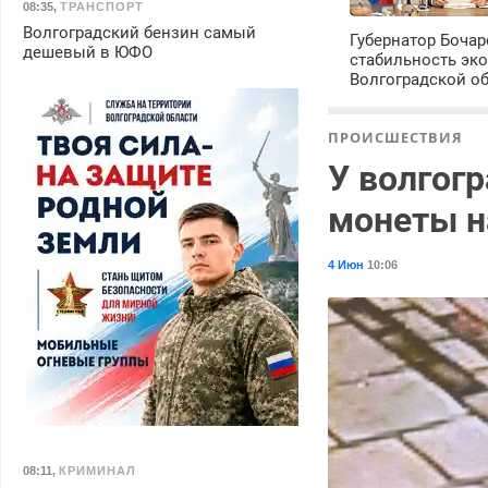
08:35
,
ТРАНСПОРТ
Волгоградский бензин самый
Губернатор Боча
дешевый в ЮФО
стабильность эк
Волгоградской о
ПРОИСШЕСТВИЯ
У волгог
монеты н
4 Июн
10:06
08:11
,
КРИМИНАЛ