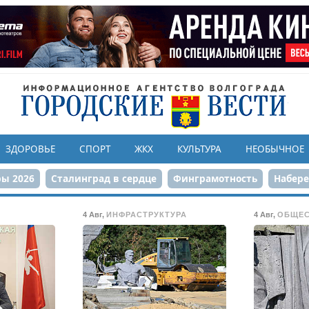
ЗДОРОВЬЕ
СПОРТ
ЖКХ
КУЛЬТУРА
НЕОБЫЧНОЕ
ы 2026
Сталинград в сердце
Финграмотность
Набер
а службе городу
80-летие Победы
Парк Героев-летчико
4 Авг
,
ИНФРАСТРУКТУРА
4 Авг
,
ОБЩЕ