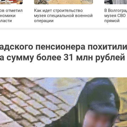
ров отметил
Как идет строительство
В Волгогра
ономики
музея специальной военной
музея СВО
бласти
операции
прямой
радского пенсионера похитил
а сумму более 31 млн рублей