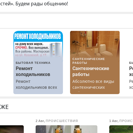
естей». Будем рады общению!
САНТЕХНИЧЕСКИЕ
БЫТОВАЯ ТЕХНИКА
РАБОТЫ
Б
Ремонт
Сантехнические
Р
холодильников
работы
х
Ремонт
Абсолютно все виды
Р
холодильников всех
сантехнических
х
марок на дому.
работ. Быстро.
м
Качественно.
г
Недорого.
р
КЖЕ
Н
о
в
2 Авг
,
ПРОИСШЕСТВИЯ
1 Авг
,
ПРОИС
ты
р
В