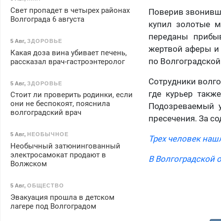
Свет пропадет в четырех районах
Поверив звонивши
Волгограда 6 августа
купил золотые м
переданы прибыв
5 Авг
,
ЗДОРОВЬЕ
жертвой аферы и 
Какая доза вина убивает печень,
по Волгоградской
рассказал врач-гастроэнтеролог
Сотрудники волго
5 Авг
,
ЗДОРОВЬЕ
где курьер такж
Стоит ли проверить родинки, если
они не беспокоят, пояснила
Подозреваемый у
волгоградский врач
пресечения. За со
5 Авг
,
НЕОБЫЧНОЕ
Трех человек наш
Необычный затюнингованный
электросамокат продают в
В Волгоградской о
Волжском
5 Авг
,
ОБЩЕСТВО
Эвакуация прошла в детском
лагере под Волгоградом