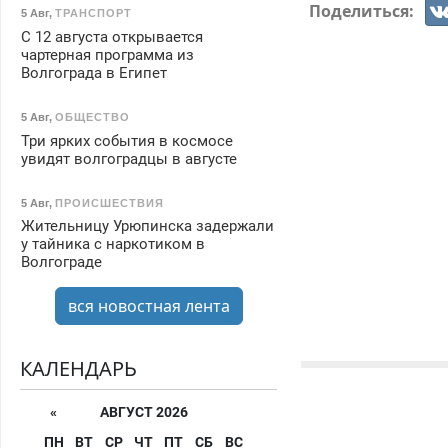
Поделиться:
5 Авг
,
ТРАНСПОРТ
С 12 августа открывается
чартерная программа из
Волгограда в Египет
5 Авг
,
ОБЩЕСТВО
Три ярких события в космосе
увидят волгоградцы в августе
5 Авг
,
ПРОИСШЕСТВИЯ
Жительницу Урюпинска задержали
у тайника с наркотиком в
Волгограде
вся новостная лента
КАЛЕНДАРЬ
«
АВГУСТ 2026
ПН
ВТ
СР
ЧТ
ПТ
СБ
ВС