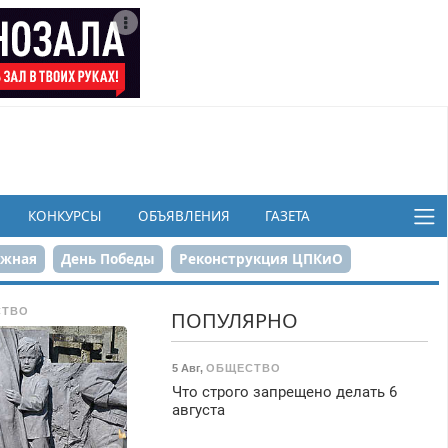
КОНКУРСЫ
ОБЪЯВЛЕНИЯ
ГАЗЕТА
ежная
День Победы
Реконструкция ЦПКиО
в
СТВО
ПОПУЛЯРНО
5 Авг
,
ОБЩЕСТВО
Что строго запрещено делать 6
августа